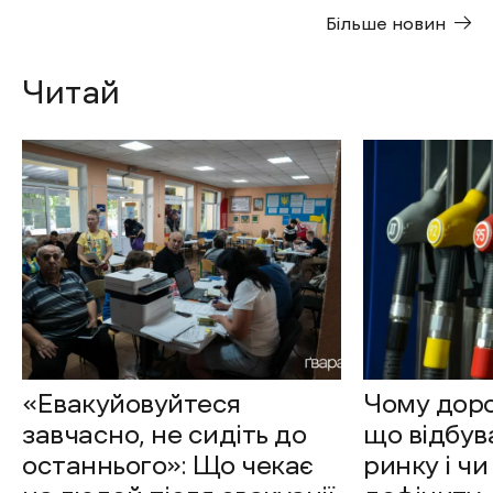
Більше новин
Читай
«Евакуйовуйтеся
Чому доро
завчасно, не сидіть до
що відбув
останнього»: Що чекає
ринку і чи