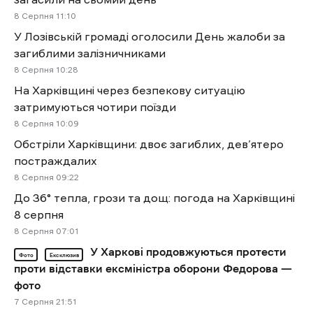
8 Cерпня 11:10
У Лозівській громаді оголосили День жалоби за
загиблими залізничниками
8 Cерпня 10:28
На Харківщині через безпекову ситуацію
затримуються чотири поїзди
8 Cерпня 10:09
Обстріли Харківщини: двоє загиблих, дев’ятеро
постраждалих
8 Cерпня 09:22
До 36° тепла, грози та дощ: погода на Харківщині
8 серпня
8 Cерпня 07:01
У Харкові продовжуються протести
Фото
Ексклюзив
проти відставки ексміністра оборони Федорова —
фото
7 Cерпня 21:51