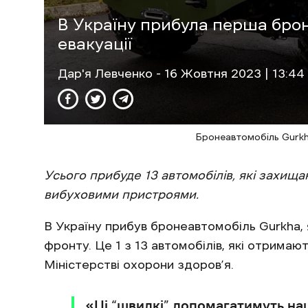
В Україну прибула перша бро
евакуації
Дар'я Левченко
- 16 Жовтня 2023 | 13:44
Бронеавтомобіль Gurkh
Усього прибуде 13 автомобілів, які захища
вибуховими пристроями.
В Україну прибув бронеавтомобіль Gurkha, 
фронту. Це 1 з 13 автомобілів, які отрима
Міністерстві охорони здоров’я.
«Ці “швидкі” допомагатимуть н