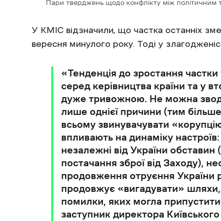
Пари тверджень щодо конфлікту між політичним та 
У КМІС відзначили, що частка останніх зм
вересня минулого року. Тоді у злагодженіс
«Тенденція до зростання частки т
серед керівництва країни та у в
дуже тривожною. Не можна звод
лише однієї причини (тим більше 
всьому звинувачувати «корупцію»)
впливають на динаміку настроїв
незалежні від України обставин (
постачання зброї від Заходу), н
продовження отруєння України 
продовжує «вигадувати» шляхи, 
помилки, яких могла припустити
заступник директора Київського 