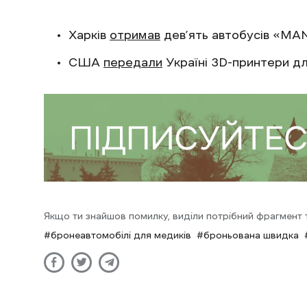
Харків
отримав
дев’ять автобусів «MAN
США
передали
Україні 3D-принтери дл
Якщо ти знайшов помилку, виділи потрібний фрагмент та
бронеавтомобілі для медиків
броньована швидка