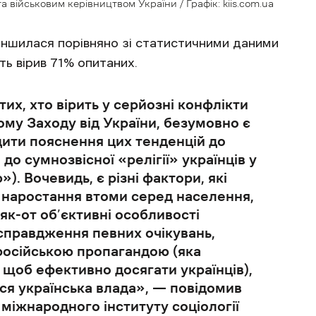
військовим керівництвом України / Графік: kiis.com.ua
еншилася порівняно зі статистичними даними
ть вірив 71% опитаних.
их, хто вірить у серйозні конфлікти
тому Заходу від України, безумовно є
ити пояснення цих тенденцій до
до сумнозвісної «релігії» українців у
. Вочевидь, є різні фактори, які
: наростання втоми серед населення,
як-от об’єктивні особливості
есправдження певних очікувань,
російською пропагандою (яка
щоб ефективно досягати українців),
ся українська влада», — повідомив
міжнародного інституту соціології