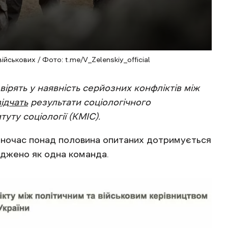
ськових / Фото: t.me/V_Zelenskiy_official
 вірять у наявність серйозних конфліктів між
відчать
результати соціологічного
уту соціології (КМІС).
одночас понад половина опитаних дотримується
годжено як одна команда.