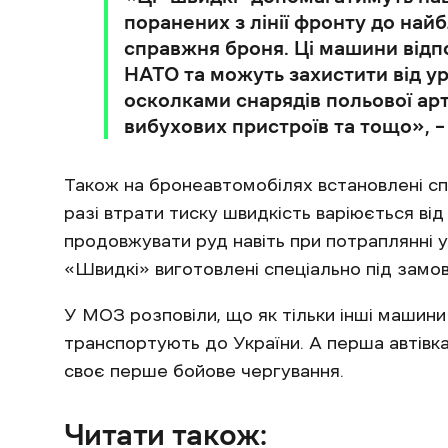
поранених з лінії фронту до най
справжня броня. Ці машини відп
НАТО та можуть захистити від ур
осколками снарядів польової ар
вибухових пристроїв та тощо», – 
Також на бронеавтомобілях встановлені спе
разі втрати тиску швидкість варіюється ві
продовжувати руд навіть при потраплянні 
«Швидкі» виготовлені спеціально під замов
У МОЗ розповіли, що як тільки інші машини з
транспортують до України. А перша автівк
своє перше бойове чергування.
Читати також: