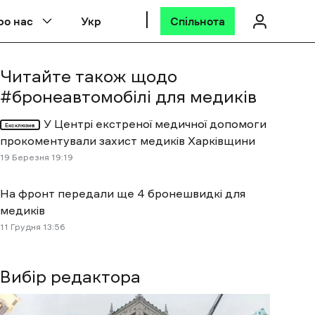
ро нас
Укр
Спільнота
Читайте також щодо
#
бронеавтомобілі для медиків
У Центрі екстреної медичної допомоги
Ексклюзив
прокоментували захист медиків Харківщини
19 Березня 19:19
На фронт передали ще 4 бронешвидкі для
медиків
11 Грудня 13:56
Вибір редактора