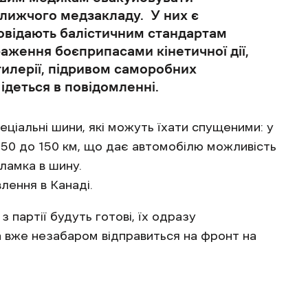
ближчого медзакладу. У них є
овідають балістичним стандартам
аження боєприпасами кінетичної дії,
тилерії, підривом саморобних
ідеться в повідомленні.
ціальні шини, які можуть їхати спущеними: у
д 50 до 150 км, що дає автомобілю можливість
уламка в шину.
лення в Канаді.
 партії будуть готові, їх одразу
а вже незабаром відправиться на фронт на