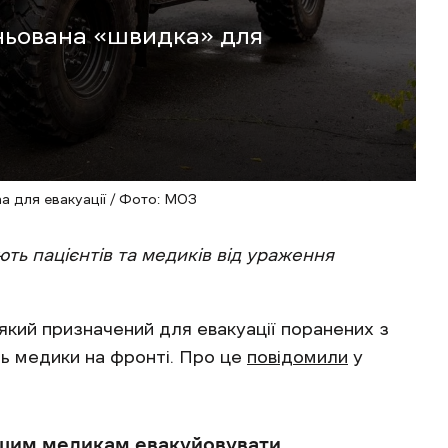
ньована «швидка» для
a для евакуації / Фото: МОЗ
ють пацієнтів та медиків від ураження
який призначений для евакуації поранених з
ють медики на фронті. Про це
повідомили
у
ашим медикам евакуйовувати