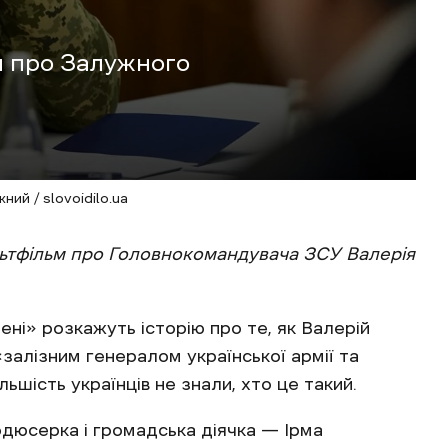
м про Залужного
ний / slovoidilo.ua
ьтфільм про Головнокомандувача ЗСУ Валерія
ені» розкажуть історію про те, як Валерій
«залізним генералом української армії та
ьшість українців не знали, хто це такий.
одюсерка і громадська діячка — Ірма