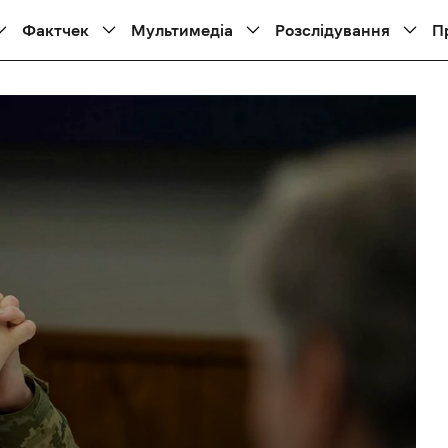
Фактчек
Мультимедіа
Розслідування
П