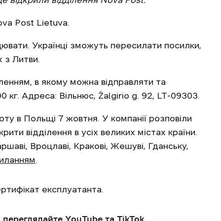
е відкрили відділення Nova Post.
va Post Lietuva.
ювати. Українці зможуть пересилати посилки,
 з Литви.
ленням, в якому можна відправляти та
кг. Адреса: Вільнюс, Žalgirio g. 92, LT-09303.
ту в Польщі 7 жовтня. У компанії розповіли
крити відділення в усіх великих містах країни.
шаві, Вроцлаві, Кракові, Жешуві, Гданську,
иланням
.
ртифікат експлуатанта.
, переглядайте
YouTube
та
TikTok
.