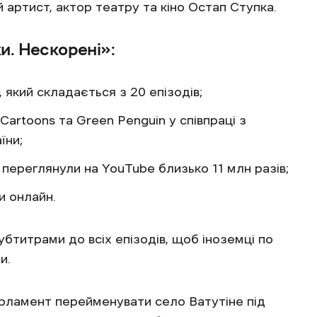
 артист, актор театру та кіно Остап Ступка.
и. Нескорені»:
 який складається з 20 епізодів;
rtoons та Green Penguin у співпраці з
їни;
 переглянули на YouTube близько 11 млн разів;
и онлайн.
бтитрами до всіх епізодів, щоб іноземці по
и.
рламент перейменувати село Ватутіне під