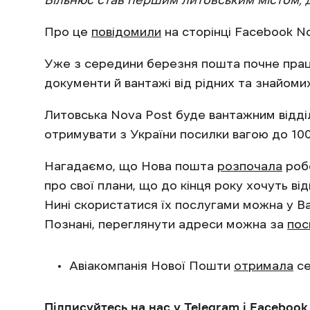
Вільнюс став першим литовським містом, д
Про це
повідомили
на сторінці Facebook No
Уже з середини березня пошта почне прац
документи й вантажі від рідних та знайомих
Литовська Nova Post буде вантажним відді
отримувати з України посилки вагою до 1000 
Нагадаємо, що Нова пошта
розпочала
робо
про свої плани, що до кінця року хочуть від
Нині скористатися їх послугами можна у Вар
Познані, переглянути адреси можна за
пос
Авіакомпанія Нової Пошти
отримала
се
Підписуйтесь на нас у
Telegram
і
Facebook