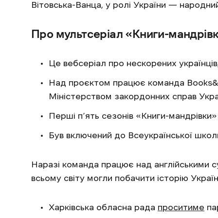
Вітовська-Ванца, у ролі України — народний
Про мультсеріал «Книги-мандрівк
Це вебсеріал про нескорених українців,
Над проєктом працює команда Books&Ca
Міністерством закордонних справ Укра
Перші п’ять сезонів «Книги-мандрівки»
Був включений до Всеукраїнської школ
Наразі команда працює над англійськими су
всьому світу могли побачити історію Україн
Харківська обласна рада
проситиме
па