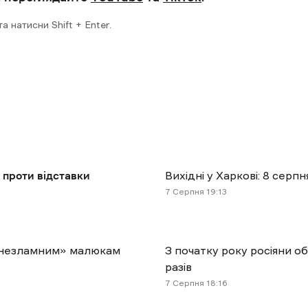
 натисни Shift + Enter.
 проти відставки
Вихідні у Харкові: 8 сер
7 Cерпня 19:13
і «незламним» малюкам
З початку року росіяни о
разів
7 Cерпня 18:16