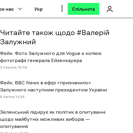
ро нас
Укр
Спільнота
Читайте також щодо #
Валерій
Залужний
Фейк. Фото Залужного для Vogue є копією
фотографії генерала Ейзенхауера
3 Cерпня 18:59
Фейк. ВВС News в ефірі «призначило»
Залужного наступним президентом України
8 Квітня 14:36
Зеленський лідирує як політик в опитуванні
щодо майбутніх можливих виборів —
опитування