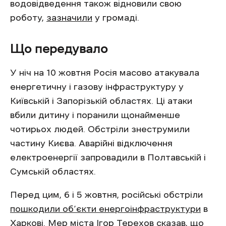
водовідведення також відновили свою
роботу,
зазначили
у громаді.
Що передувало
У ніч на 10 жовтня Росія масово атакувала
енергетичну і газову інфраструктуру у
Київській і Запорізькій областях. Ці атаки
вбили дитину і поранили щонайменше
чотирьох людей. Обстріли знеструмили
частину Києва. Аварійні відключення
електроенергії запровадили в Полтавській і
Сумській областях.
Перед цим, 6 і 5 жовтня, російські обстріли
пошкодили об’єкти енергоінфраструктури
в
Харкові. Мер міста Ігор Терехов
сказав
, що