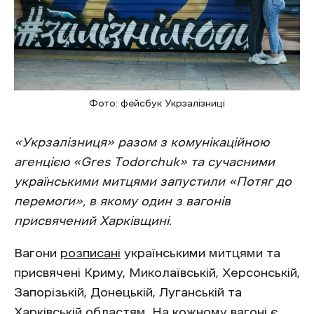
Фото: фейсбук Укрзалізниці
«Укрзалізниця» разом з комунікаційною
агенцією «Gres Todorchuk» та сучасними
українськими митцями запустили «Потяг до
перемоги», в якому один з вагонів
присвячений Харківщині.
Вагони
розписані
українськими митцями та
присвячені Криму, Миколаївській, Херсонській,
Запорізькій, Донецькій, Луганській та
Харківській областям. На кожному вагоні є