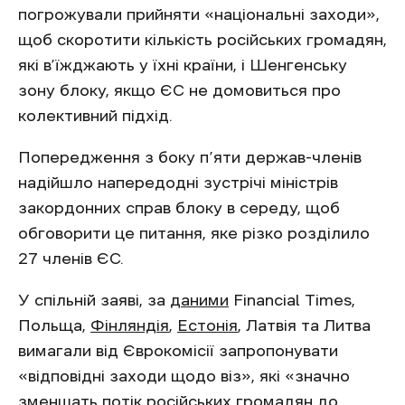
погрожували прийняти «національні заходи»,
щоб скоротити кількість російських громадян,
які в’їжджають у їхні країни, і Шенгенську
зону блоку, якщо ЄС не домовиться про
колективний підхід.
Попередження з боку п’яти держав-членів
надійшло напередодні зустрічі міністрів
закордонних справ блоку в середу, щоб
обговорити це питання, яке різко розділило
27 членів ЄС.
У спільній заяві, за
даними
Financial Times,
Польща,
Фінляндія
,
Естонія
, Латвія та Литва
вимагали від Єврокомісії запропонувати
«відповідні заходи щодо віз», які «значно
зменшать потік російських громадян до