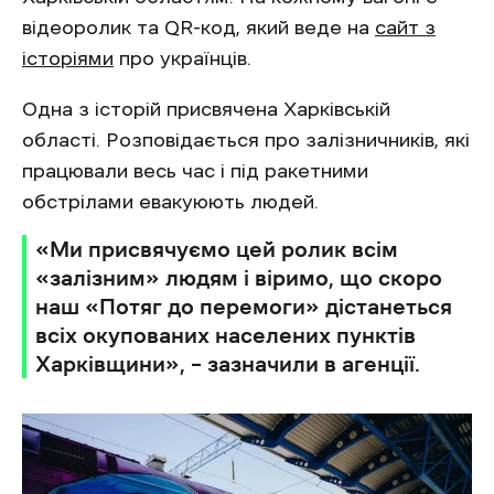
відеоролик та QR-код, який веде на
сайт з
історіями
про українців.
Одна з історій присвячена Харківській
області. Розповідається про залізничників, які
працювали весь час і під ракетними
обстрілами евакуюють людей.
«Ми присвячуємо цей ролик всім
«залізним» людям і віримо, що скоро
наш «Потяг до перемоги» дістанеться
всіх окупованих населених пунктів
Харківщини», – зазначили в агенції.