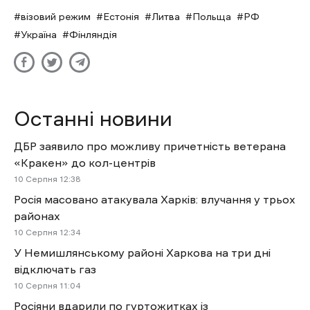
візовий режим
Естонія
Литва
Польща
РФ
Україна
Фінляндія
Останні новини
ДБР заявило про можливу причетність ветерана
«Кракен» до кол-центрів
10 Cерпня 12:38
Росія масовано атакувала Харків: влучання у трьох
районах
10 Cерпня 12:34
У Немишлянському районі Харкова на три дні
відключать газ
10 Cерпня 11:04
Росіяни вдарили по гуртожитках із