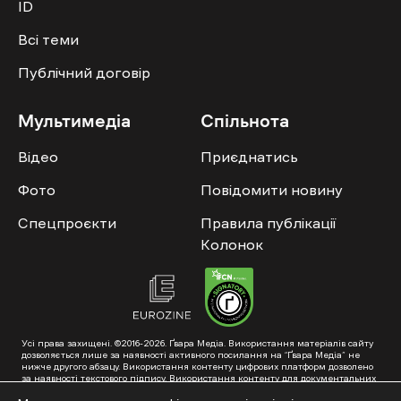
ID
Всі теми
Публічний договір
Мультимедіа
Спільнота
Відео
Приєднатись
Фото
Повідомити новину
Спецпроєкти
Правила публікації
Колонок
Усі права захищені. ©2016-2026. Ґвара Медіа. Використання матеріалів сайту
дозволяється лише за наявності активного посилання на “Ґвара Медіа” не
нижче другого абзацу. Використання контенту цифрових платформ дозволено
за наявності текстового підпису. Використання контенту для документальних
фільмів та інтегрованих продуктів дозволяється за умови отримання