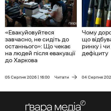
«Евакуйовуйтеся
Чому доро
завчасно, не сидіть до
що відбув
останнього»: Що чекає
ринку і чи
на людей після евакуації
дефіциту
до Харкова
05 Cерпня 2026 | 16:00
Читати
04 Cерпня 2026