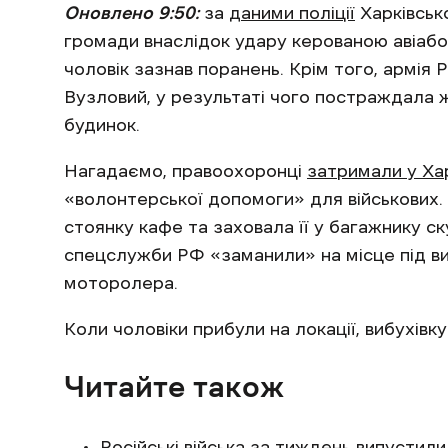
Оновлено 9:50:
за
даними поліції
Харківсько
громади внаслідок удару керованою авіабо
чоловік зазнав поранень. Крім того, армія
Вузловий, у результаті чого постраждала
будинок.
Нагадаємо, правоохоронці
затримали у Хар
«волонтерської допомоги» для військових. 
стоянку кафе та заховала її у багажнику ск
спецслужби РФ «заманили» на місце під в
моторолера.
Коли чоловіки прибули на локації, вибухівк
Читайте також
Російські війська
за тиждень випустили