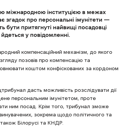
ю міжнародною інституцією в межах
ає згадок про персональні імунітети —
ть бути притягнуті найвищі посадовці
 йдеться у повідомленні.
родний компенсаційний механізм, до якого
озгляду позовів про компенсацію та
повнювати коштом конфіскованих за кордоном
цтрибунал дасть можливість розслідувати дії
щене персональним імунітетом, проте
ати ним посад. Крім того, трибунал зможе
бвинувачених, зокрема щодо політичного та
о також Білорусі та КНДР.