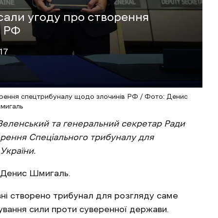
сали угоду про створення
в РФ
17
орення спецтрибуналу щодо злочинів РФ / Фото: Денис
мигаль
Зеленський та генеральний секретар Р
ади
орення Спеціального трибуналу для
 України.
 Денис Шмигаль.
вні створено трибунал для розгляду саме
сування сили проти суверенної держави.