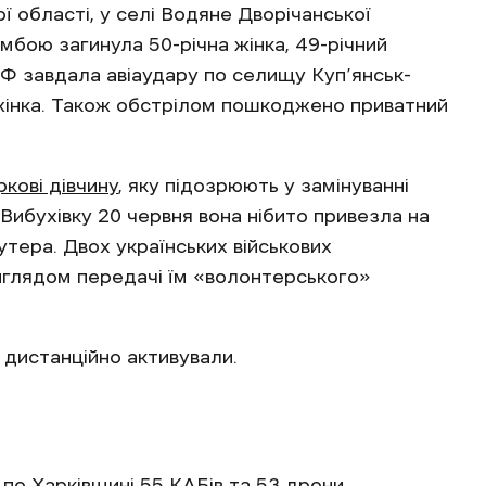
ї області, у селі Водяне Дворічанської
мбою загинула 50-річна жінка, 49-річний
 РФ завдала авіаудару по селищу Куп’янськ-
 жінка. Також обстрілом пошкоджено приватний
кові дівчину
, яку підозрюють у замінуванні
Вибухівку 20 червня вона нібито привезла на
утера. Двох українських військових
иглядом передачі їм «волонтерського»
у дистанційно активували.
по Харківщині 55 КАБів та 53 дрони.