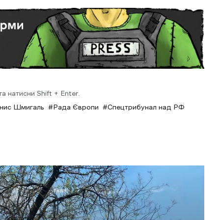
 натисни Shift + Enter.
енис Шмигаль
Рада Європи
Спецтрибунал над РФ