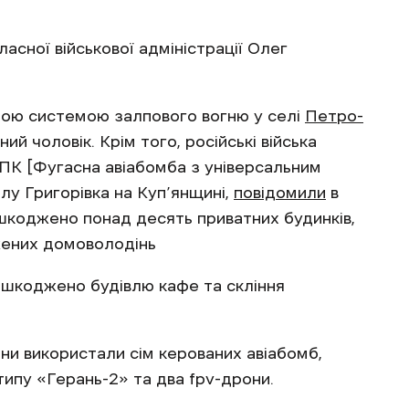
асної військової адміністрації Олег
ною системою залпового вогню у селі
Петро-
ий чоловік. Крім того, російські війська
ПК [Фугасна авіабомба з універсальним
елу Григорівка на Куп’янщині,
повідомили
в
ошкоджено понад десять приватних будинків,
жених домоволодінь
шкоджено будівлю кафе та скління
іяни використали сім керованих авіабомб,
ипу «Герань-2» та два fpv-дрони.