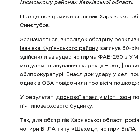
Ізюмському районах Харківської області.
Про це
повідомив
начальник Харківської обл
Синєгубов.
Зазначається, внаслідок обстрілу реактив
Іванівка Куп’янського району
загинув 60-річн
здійснили авіаудар чотирма ФАБ-250 з УМ
модулем планування і корекції – ред.] по с
облпрокуратурі. Внаслідок удару у селі п
однак в ОВА повідомили про вісім пошкод
У результаті
дронової атаки у місті Ізюм
по
п’ятиповерхового будинку.
Так, для обстрілів Харківської області рос
чотири БпЛА типу «Шахед», чотири БпЛА т