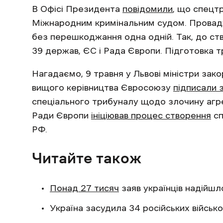
В Офісі Президента
повідомили
, що спецт
Міжнародним кримінальним судом. Провадж
без перешкоджання одна одній. Так, до с
39 держав, ЄС і Рада Європи. Підготовка т
Нагадаємо, 9 травня у Львові міністри зак
вищого керівництва Євросоюзу
підписали 
спеціального трибуналу щодо злочину агрес
Ради Європи
ініціював процес створення
сп
РФ.
Читайте також
Понад 27 тисяч
заяв українців надійшл
Україна засудила 34 російських військ