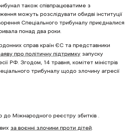
рибунал також співпрацюватиме з
ення можуть розслідувати обидві інституції
творення Спеціального трибуналу приєдналися
ривала понад два роки.
ордонних справ країн ЄС та представники
заяву про політичну підтримку
запуску
ії РФ. Згодом, 14 травня, комітет міністрів
еціального трибуналу щодо злочину агресії
о до Міжнародного реєстру збитків .
ових
за воєнні злочини проти дітей
.