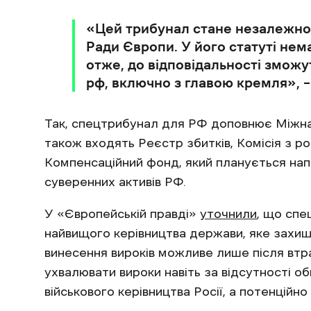
«Цей трибунал стане незалежно
Ради Європи. У його статуті нем
отже, до відповідальності зможу
рф, включно з главою кремля», –
Так, спецтрибунал для РФ доповнює Міжна
також входять Реєстр збитків, Комісія з р
Компенсаційний фонд, який планується на
суверенних активів РФ.
У «Європейській правді»
уточнили
, що спе
найвищого керівництва держави, яке захи
винесення вироків можливе лише після втр
ухвалювати вироки навіть за відсутності о
військового керівництва Росії, а потенційн