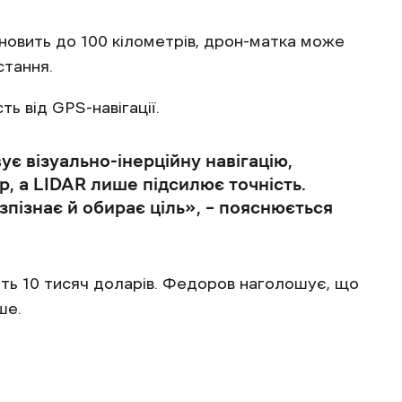
новить до 100 кілометрів, дрон-матка може
стання.
ь від GPS-навігації.
ує візуально-інерційну навігацію,
, а LIDAR лише підсилює точність.
пізнає й обирає ціль‎», – пояснюється
вить 10 тисяч доларів. Федоров наголошує, що
ше.