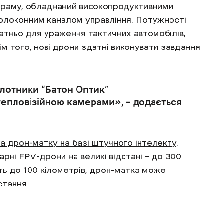
 раму, обладнаний високопродуктивними
олоконним каналом управління. Потужності
атньо для ураження тактичних автомобілів,
рім того, нові дрони здатні виконувати завдання
ілотники “Батон Оптик”
епловізійною камерами‎», – додається
а дрон-матку на базі штучного інтелекту
.
ні FPV-дрони на великі відстані – до 300
ить до 100 кілометрів, дрон-матка може
стання.