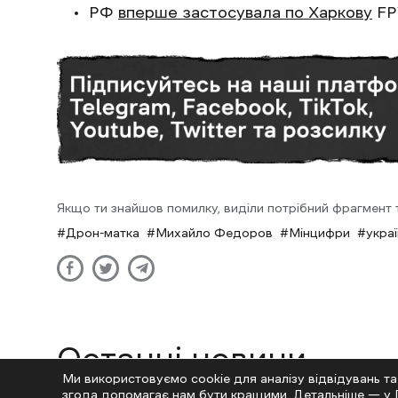
РФ
вперше застосувала по Харкову
FP
Якщо ти знайшов помилку, виділи потрібний фрагмент та
Дрон-матка
Михайло Федоров
Мінцифри
укра
Останні новини
Ми використовуємо cookie для аналізу відвідувань та
згода допомагає нам бути кращими. Детальніше — у