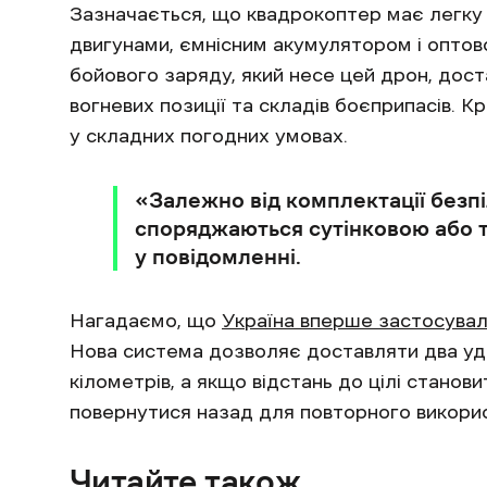
Зазначається, що квадрокоптер має легку
двигунами, ємнісним акумулятором і оптов
бойового заряду, який несе цей дрон, дост
вогневих позиції та складів боєприпасів. К
у складних погодних умовах.
‎«Залежно від комплектації безп
споряджаються сутінковою або т
у повідомленні.
Нагадаємо, що
Україна вперше застосувал
Нова система дозволяє доставляти два удар
кілометрів, а якщо відстань до цілі станов
повернутися назад для повторного викори
Читайте також