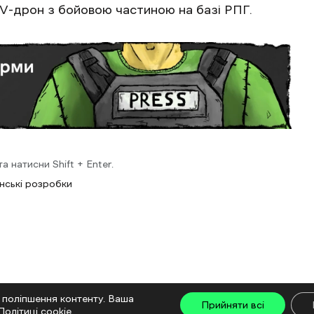
V-дрон з бойовою частиною на базі РПГ.
 натисни Shift + Enter.
їнські розробки
 поліпшення контенту. Ваша
Прийняти всі
Політиці cookie
.