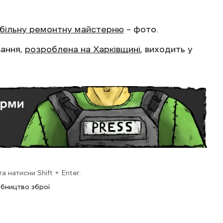
більну ремонтну майстерню
– фото.
вання,
розроблена на Харківщині
, виходить у
 натисни Shift + Enter.
обництво зброї