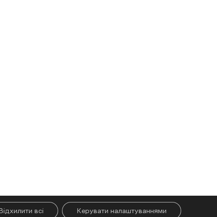
Відхилити всі
Керувати налаштуваннями