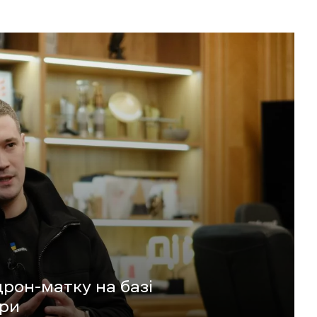
рон-матку на базі
фри