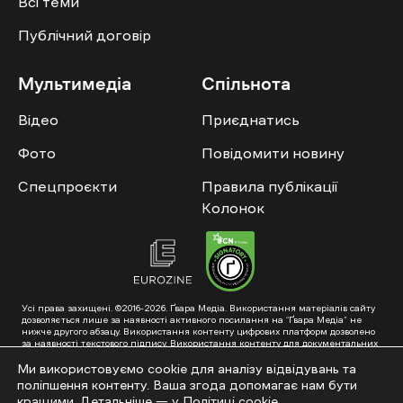
Всі теми
Публічний договір
Мультимедіа
Спільнота
Відео
Приєднатись
Фото
Повідомити новину
Спецпроєкти
Правила публікації
Колонок
Усі права захищені. ©2016-2026. Ґвара Медіа. Використання матеріалів сайту
дозволяється лише за наявності активного посилання на “Ґвара Медіа” не
нижче другого абзацу. Використання контенту цифрових платформ дозволено
за наявності текстового підпису. Використання контенту для документальних
фільмів та інтегрованих продуктів дозволяється за умови отримання
схвалення від редакції.
Ми використовуємо cookie для аналізу відвідувань та
поліпшення контенту. Ваша згода допомагає нам бути
Суб’єкт у сфері онлайн-медіа; ідентифікатор медіа – R40-01353. Поштова
адреса: ГО «Ґвара Медіа», 61057, Харків, вул. Гоголя, 14, абонентська скринька
кращими. Детальніше — у
Політиці cookie
.