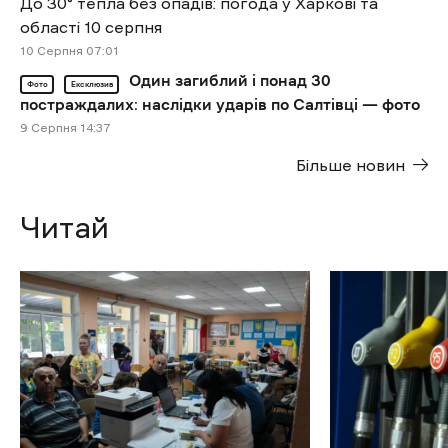
До 30° тепла без опадів: погода у Харкові та
області 10 серпня
10 Cерпня 07:01
Один загиблий і понад 30
Фото
Ексклюзив
постраждалих: наслідки ударів по Салтівці — фото
9 Cерпня 14:37
Більше новин
Читай