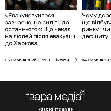
«Евакуйовуйтеся
Чому доро
завчасно, не сидіть до
що відбув
останнього»: Що чекає
ринку і чи
на людей після евакуації
дефіциту
до Харкова
05 Cерпня 2026 | 16:00
Читати
04 Cерпня 2026
+38093 177 66 99