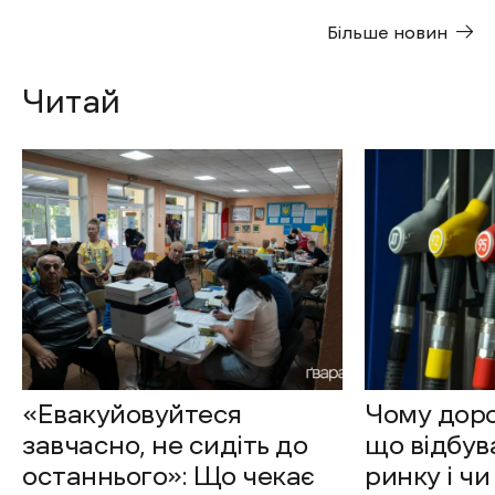
Більше новин
Читай
«Евакуйовуйтеся
Чому доро
завчасно, не сидіть до
що відбув
останнього»: Що чекає
ринку і чи