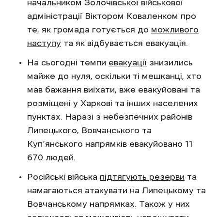
начальником Золочівської військової
адміністрації Віктором Коваленком про
те, як громада готується до
можливого
наступу
та як відбувається евакуація.
На сьогодні темпи
евакуації
знизились
майже до нуля, оскільки ті мешканці, хто
мав бажання виїхати, вже евакуйовані та
розміщені у Харкові та інших населених
пунктах. Наразі з небезпечних районів
Липецького, Вовчанського та
Куп’янського напрямків евакуйовано 11
670 людей.
Російські війська
підтягують резерви
та
намагаються атакувати на Липецькому та
Вовчанському напрямках. Також у них