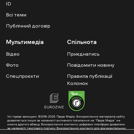
ID
Всі теми
Публічний договір
Мультимедіа
Спільнота
Відео
Приєднатись
Фото
Повідомити новину
Спецпроєкти
Правила публікації
Колонок
Усі права захищені. ©2016-2026. Ґвара Медіа. Використання матеріалів сайту
дозволяється лише за наявності активного посилання на “Ґвара Медіа” не
нижче другого абзацу. Використання контенту цифрових платформ дозволено
за наявності текстового підпису. Використання контенту для документальних
фільмів та інтегрованих продуктів дозволяється за умови отримання