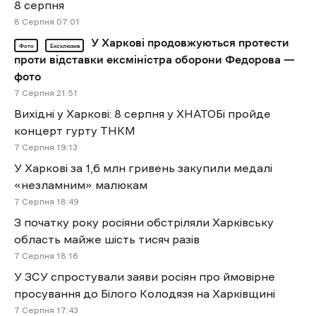
8 серпня
8 Cерпня 07:01
У Харкові продовжуються протести
Фото
Ексклюзив
проти відставки ексміністра оборони Федорова —
фото
7 Cерпня 21:51
Вихідні у Харкові: 8 серпня у ХНАТОБі пройде
концерт гурту ТНКМ
7 Cерпня 19:13
У Харкові за 1,6 млн гривень закупили медалі
«незламним» малюкам
7 Cерпня 18:49
З початку року росіяни обстріляли Харківську
область майже шість тисяч разів
7 Cерпня 18:16
У ЗСУ спростували заяви росіян про ймовірне
просування до Білого Колодязя на Харківщині
7 Cерпня 17:43