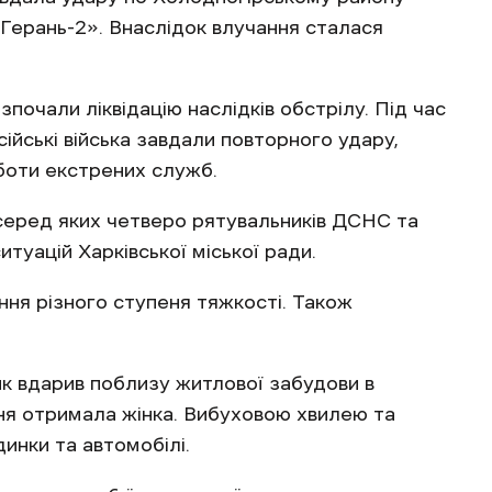
Герань-2». Внаслідок влучання сталася
зпочали ліквідацію наслідків обстрілу. Під час
ійські війська завдали повторного удару,
боти екстрених служб.
еред яких четверо рятувальників ДСНС та
туацій Харківської міської ради.
ня різного ступеня тяжкості. Також
ник вдарив поблизу житлової забудови в
ня отримала жінка. Вибуховою хвилею та
инки та автомобілі.