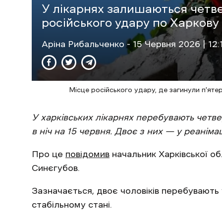
У лікарнях залишаються четв
російського удару по Харкову
Аріна Рибальченко
- 15 Червня 2026 | 12:
Місце російського удару, де загинули п'яте
У харківських лікарнях перебувають четв
в ніч на 15 червня. Двоє з них — у реанімаці
Про це
повідомив
начальник Харківської обл
Синєгубов.
Зазначається, двоє чоловіків перебувають 
стабільному стані.