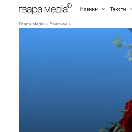
Новини
Тексти
Ґвара Медіа
Важливе