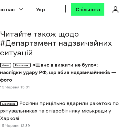
ро нас
Укр
Спільнота
Читайте також щодо
#
Департамент надзвичайних
ситуацій
«Шансів вижити не було»:
Фото
Ексклюзив
наслідки удару РФ, що вбив надзвичайників —
фото
15 Червня 15:01
Росіяни прицільно вдарили ракетою по
Ексклюзив
рятувальниках та співробітнику міськради у
Харкові
15 Червня 12:39