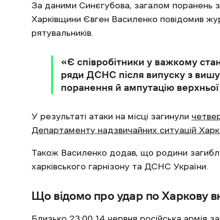
За даними Синєгубова, загалом поранень 
Харківщини Євген Василенко повідомив жу
рятувальників.
«Є співробітники у важкому стан
ряди ДСНС після випуску з вишу
поранення й ампутацію верхньої 
У результаті атаки на місці загинули
четве
Департаменту надзвичайних ситуацій Харків
Також Василенко додав, що родини загибл
харківського гарнізону та ДСНС України.
Що відомо про удар по Харкову вн
Близько 23:00 14 червня російська армія 