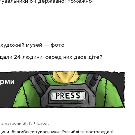
тувальники
6-ї державної пожежно-
 художній музей
— фото
дали 24 людини
, серед них двоє дітей
 натисни Shift + Enter.
щини
загиблі рятувальники
загиблі та постраждалі