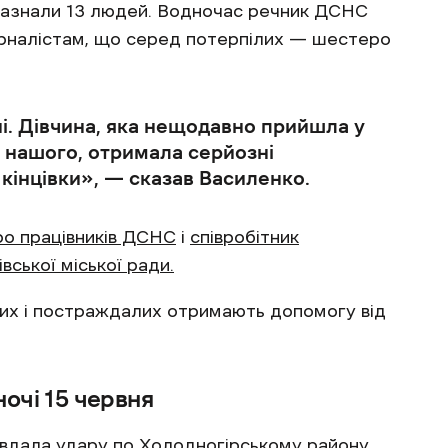
зазнали 13 людей. Водночас речник ДСНС
рналістам, що серед потерпілих — шестеро
і. Дівчина, яка нещодавно прийшла у
 нашого, отримала серйозні
кінцівки», — сказав Василенко.
ро працівників ДСНС
і
співробітник
ської міської ради.
их і постраждалих отримають допомогу від
очі 15 червня
завдала удару по Холодногірському району