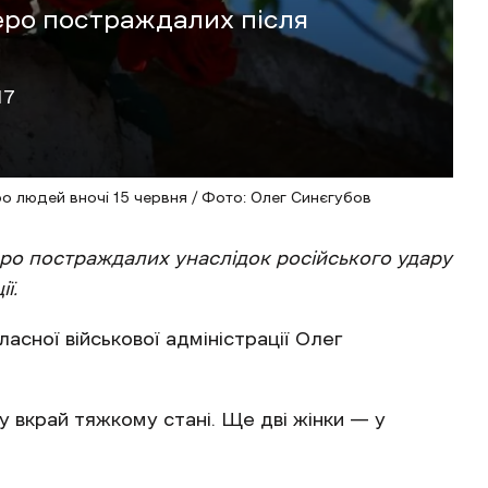
еро постраждалих після
17
ро людей вночі 15 червня / Фото: Олег Синєгубов
еро постраждалих унаслідок російського удару
ї.
асної військової адміністрації Олег
у вкрай тяжкому стані. Ще дві жінки — у