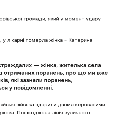
орівської громади, який у момент удару
, у лікарні померла жінка – Катерина
страждалих — жінка, жителька села
ід отриманих поранень, про що ми вже
ів, які зазнали поранень,
ся у повідомленні.
сійські війська вдарили двома керованими
ркова. Пошкоджена лінія вуличного