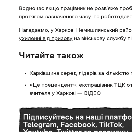
Водночас якщо працівник не розв’яже про
протягом зазначеного часу, то роботодаве
Нагадаємо, у Харкові Немишлянський район
ухиленні від призову
на військову службу пі
Читайте також
Харківщина серед лідерів за кількіст
«Це прецендент»:
експрацівник ТЦК о
вчителя у Харкові — ВІДЕО.