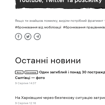
Якщо ти знайшов помилку, виділи потрібний фрагмент та
бронювання від мобілізації
бронювання працівників
Останні новини
Один загиблий і понад 30 постражд
Фото
Ексклюзив
Салтівці — фото
9 Cерпня 14:37
На Харківщині через безпекову ситуацію затри
9 Cерпня 12:16