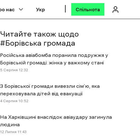
ро нас
Укр
Спільнота
Читайте також щодо
#
Борівська громада
Російська авіабомба поранила подружжя у
Борівській громаді: жінка у важкому стані
5 Cерпня 12:32
З Борівської громади вивезли сім’ю, яка
переховувала дітей від евакуації
4 Cерпня 10:52
На Харківщині внаслідок авіаудару загинула
людина
12 Липня 11:43