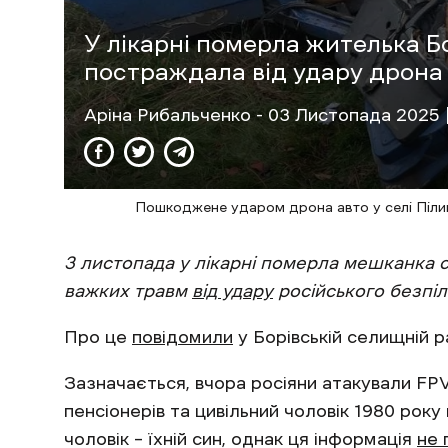
У лікарні померла жителька Бо
постраждала від удару дрона
Аріна Рибальченко
- 03 Листопада 2025 |
Пошкоджене ударом дрона авто у селі Піли
3 листопада у лікарні померла мешканка с
важких травм
від удару
російського безпіл
Про це
повідомили
у Борівській селищній р
Зазначається, вчора росіяни атакували F
пенсіонерів та цивільний чоловік 1980 рок
чоловік – їхній син, однак ця інформація
не 