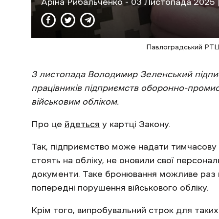
Аріна Рибальченко
- 03 Листопада 2025 |
Павлоградський РТЦ
3 листопада Володимир Зеленський підпи
працівників підприємств оборонно-промис
військовим обліком.
Про це
йдеться
у картці Закону.
Так, підприємство може надати тимчасову б
стоять на обліку, не оновили свої персона
документи. Таке бронювання можливе раз на 
попередні порушення військового обліку.
Крім того, випробувальний строк для таких