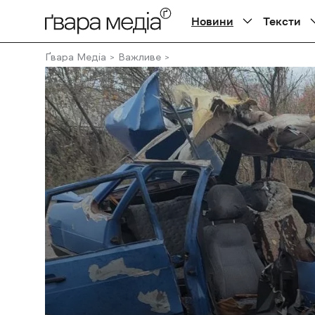
Новини
Тексти
Ґвара Медіа
Важливе