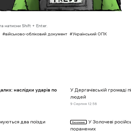
 натисни Shift + Enter.
військово-обліковий документ
Український ОПК
алих: наслідки ударів по
У Дергачівській громаді п
людей
9 Cерпня 12:58
муються два поїзди
У Золочеві російс
Ексклюзив
поранених