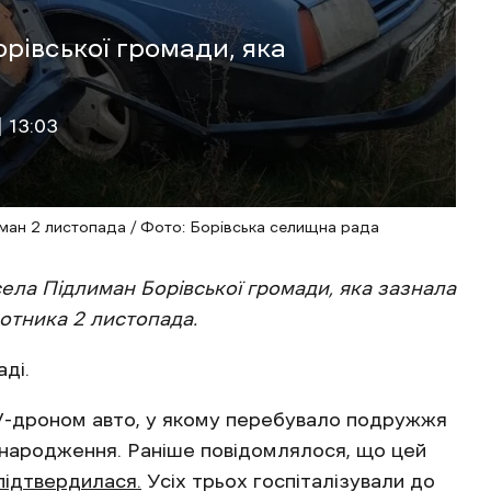
рівської громади, яка
 13:03
ман 2 листопада / Фото: Борівська селищна рада
ела Підлиман Борівської громади, яка зазнала
отника 2 листопада.
аді.
PV-дроном авто, у якому перебувало подружжя
у народження. Раніше повідомлялося, що цей
підтвердилася.
Усіх трьох госпіталізували до