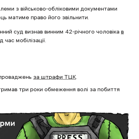
блеми з військово-обліковими документами
ць матиме право його звільнити.
ний суд визнав винним 42-річного чоловіка
в
д час мобілізації.
ю проваджень
за штрафи ТЦК
.
тримав три роки обмеження волі за побиття