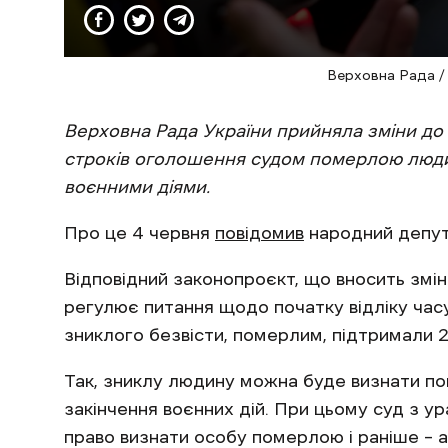
Верховна Рада /
Верховна Рада України прийняла зміни д
строків оголошення судом померлою людину
воєнними діями.
Про це 4 червня
повідомив
народний депут
Відповідний законопроєкт, що вносить змін
регулює питання щодо початку відліку час
зниклого безвісти, померлим, підтримали 
Так, зниклу людину можна буде визнати по
закінчення воєнних дій. При цьому суд з 
право визнати особу померлою і раніше – ал