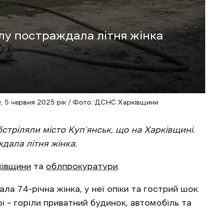
ілу постраждала літня жінка
у, 5 червня 2025 рік / Фото: ДСНС Харківщини
бстріляли місто Куп’янськ, що на Харківщині.
дала літня жінка.
івщини
та
облпрокуратури
.
ла 74-річна жінка, у неї опіки та гострий шок.
 – горіли приватний будинок, автомобіль та