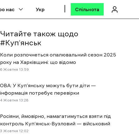
ро нас
Укр
Спільнота
Читайте також щодо
#
Куп'янськ
Коли розпочнеться опалювальний сезон 2025
року на Харківщині: що відомо
6 Жовтня 13:59
ОВА: У Куп’янську можуть бути діти —
інформація потребує перевірки
4 Жовтня 13:28
Росіяни, ймовірно, намагатимуться взяти під
контроль Куп’янськ-Вузловий — військовий
3 Жовтня 12:02