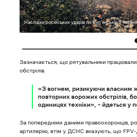
Наслідки російських ударів по Куп’янську, 5 черв
Зазначається, що рятувальники працювали 
обстрілів.
‎«З вогнем, ризикуючи власним 
повторних ворожих обстрілів, б
одиницях техніки‎», – йдеться у 
За попередніми даними правоохоронців, рос
артилерію, втім у ДСНС вказують, що FPV-