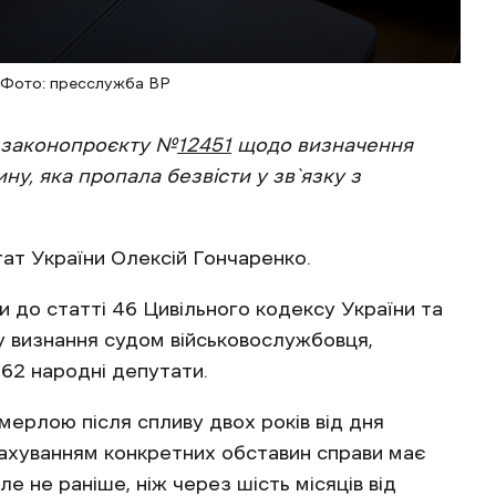
 Фото: пресслужба ВР
о законопроєкту №
12451
щодо визначення
, яка пропала безвісти у зв`язку з
ат України Олексій Гончаренко.
и до статті 46 Цивільного кодексу України та
у визнання судом військовослужбовця,
262 народні депутати.
мерлою після спливу двох років від дня
урахуванням конкретних обставин справи має
е не раніше, ніж через шість місяців від