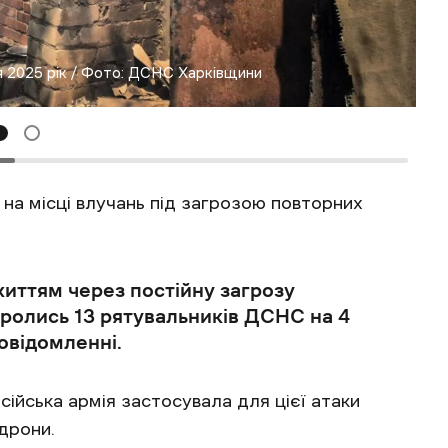
ня 2025 рік / Фото: ДСНС Харківщини
на місці влучань під загрозою повторних
життям через постійну загрозу
оролись 13 рятувальників ДСНС на 4
повідомленні.
ійська армія застосувала для цієї атаки
дрони.