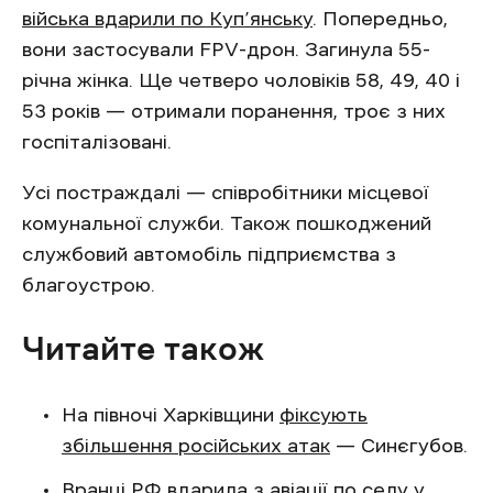
війська вдарили по Куп’янську
. Попередньо,
вони застосували FPV-дрон. Загинула 55-
річна жінка. Ще четверо чоловіків 58, 49, 40 і
53 років — отримали поранення, троє з них
госпіталізовані.
Усі постраждалі — співробітники місцевої
комунальної служби. Також пошкоджений
службовий автомобіль підприємства з
благоустрою.
Читайте також
На півночі Харківщини
фіксують
збільшення російських атак
— Синєгубов.
Вранці РФ
вдарила з авіації по селу у