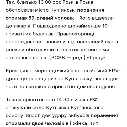
Так, близько 13:00 російські війська
обстріляли місто Купʼянськ,
поранення
отримав 59-річний чоловік
– його відвезли
до лікарні. Пошкоджено щонайменше 10
приватних будинків. Правоохоронці
попередньо встановили, що населений пункт
росіяни обстріляли з реактивної системи
залпового вогню [РСЗВ — ред.] «Град».
Крім цього, через деякий час російський FPV-
дрон ще раз вдарив по Купʼянську, внаслідок
чого пошкоджено приватне домоволодіння.
Також орієнтовно о 14:30 війська РФ
атакували село Кутьківка Купʼянського
району. Внаслідок удару вибухові
поранення
отримали двоє чоловіків і жінка
. Тип