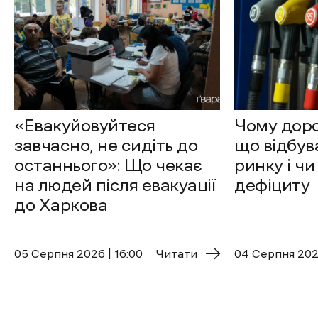
«Евакуйовуйтеся
Чому доро
завчасно, не сидіть до
що відбув
останнього»: Що чекає
ринку і чи
на людей після евакуації
дефіциту
до Харкова
05 Cерпня 2026 | 16:00
Читати
04 Cерпня 2026