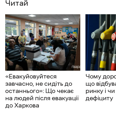
Читай
«Евакуйовуйтеся
Чому доро
завчасно, не сидіть до
що відбув
останнього»: Що чекає
ринку і чи
на людей після евакуації
дефіциту
до Харкова