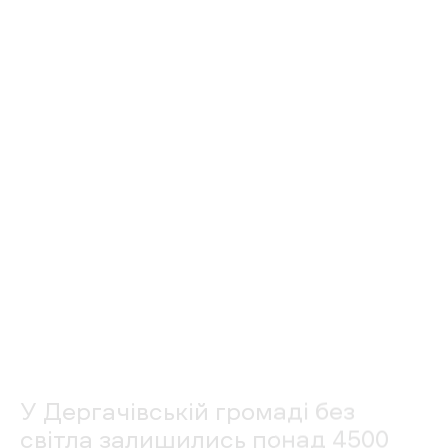
Крім того, зранку війська РФ обстріляли
будинки у селищі Козачій Лопані. Сталися
пожежі, проте ніхто не постраждав.
Нагадаємо, фахівці Дергачівського району
електричних мереж «Харківобленерго»
відновили електропостачання
для 1400
абонентів, які були знеструмлені внаслідок
російського удару 5 травня.
Читайте також
Напрямок Дергачів пріоритетний у
встановлені
антидроновик сіток
У Дергачах на смітнику знайшли
викинуту