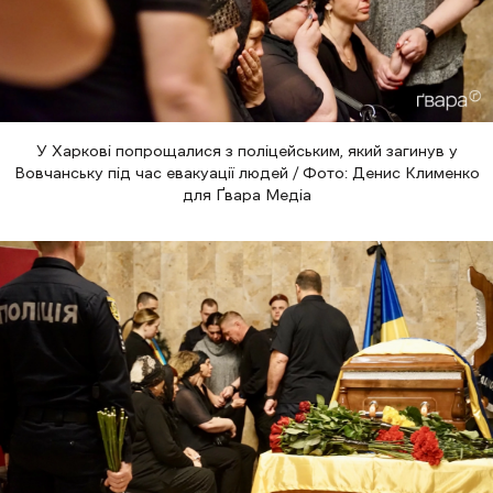
У Харкові попрощалися з поліцейським, який загинув у
Вовчанську під час евакуації людей / Фото: Денис Клименко
для Ґвара Медіа