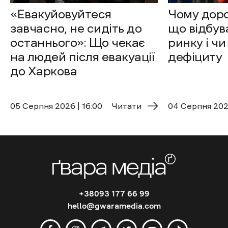
«Евакуйовуйтеся
Чому доро
завчасно, не сидіть до
що відбув
останнього»: Що чекає
ринку і чи
на людей після евакуації
дефіциту
до Харкова
05 Cерпня 2026 | 16:00
Читати
04 Cерпня 2026
+38093 177 66 99
hello@gwaramedia.com