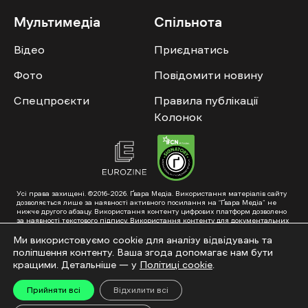
Мультимедіа
Спільнота
Відео
Приєднатись
Фото
Повідомити новину
Спецпроєкти
Правила публікації
Колонок
Усі права захищені. ©2016-2026. Ґвара Медіа. Використання матеріалів сайту
дозволяється лише за наявності активного посилання на “Ґвара Медіа” не
нижче другого абзацу. Використання контенту цифрових платформ дозволено
за наявності текстового підпису. Використання контенту для документальних
фільмів та інтегрованих продуктів дозволяється за умови отримання
схвалення від редакції.
Ми використовуємо cookie для аналізу відвідувань та
поліпшення контенту. Ваша згода допомагає нам бути
Суб’єкт у сфері онлайн-медіа; ідентифікатор медіа – R40-01353. Поштова
адреса: ГО «Ґвара Медіа», 61057, Харків, вул. Гоголя, 14, абонентська скринька
кращими. Детальніше — у
Політиці cookie
.
№7400
Підкинь нам тему на пошту – hello@gwaramedia.com
Прийняти всі
Відхилити всі
Модернізація сайту: