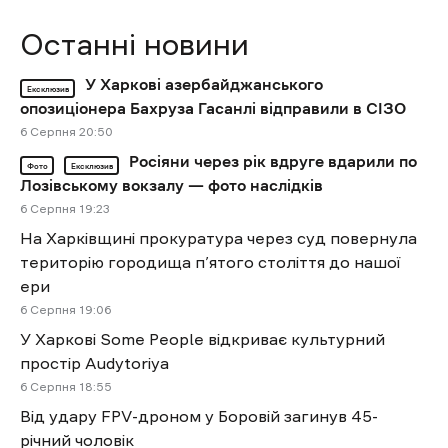
Останні новини
У Харкові азербайджанського
Ексклюзив
опозиціонера Бахруза Гасанлі відправили в СІЗО
6 Cерпня 20:50
Росіяни через рік вдруге вдарили по
Фото
Ексклюзив
Лозівському вокзалу — фото наслідків
6 Cерпня 19:23
На Харківщині прокуратура через суд повернула
територію городища п’ятого століття до нашої
ери
6 Cерпня 19:06
У Харкові Some People відкриває культурний
простір Audytoriya
6 Cерпня 18:55
Від удару FPV-дроном у Боровій загинув 45-
річний чоловік