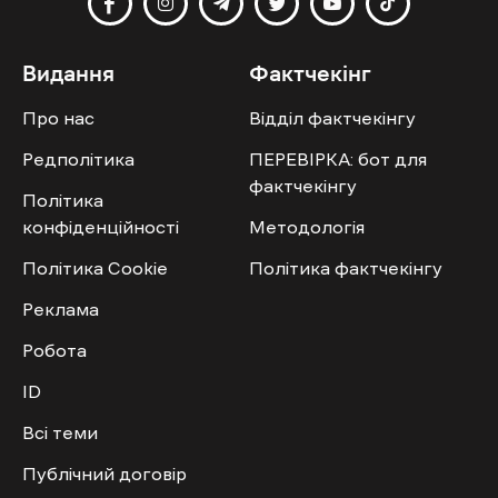
Видання
Фактчекінг
Про нас
Відділ фактчекінгу
Редполітика
ПЕРЕВІРКА: бот для
фактчекінгу
Політика
конфіденційності
Методологія
Політика Cookie
Політика фактчекінгу
Реклама
Робота
ID
Всі теми
Публічний договір