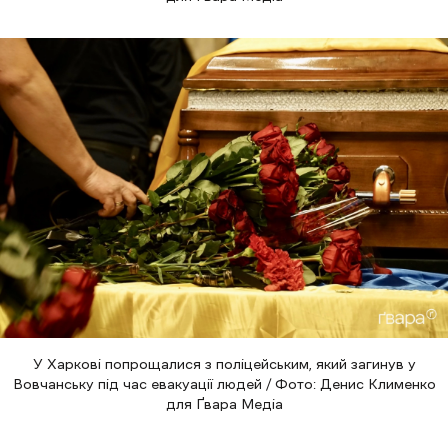
У Харкові попрощалися з поліцейським, який загинув у
Вовчанську під час евакуації людей / Фото: Денис Клименко
для Ґвара Медіа