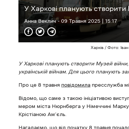
У Харкові планують створити 
Анна Веклич
- 09 Травня 2025 | 15:17
Харків / Фото: Іва
У Харкові планують створити Музей війни, 
українській війнам. Для цього планують з
Про це 8 травня
повідомила
пресслужба мі
Відомо, що саме з такою ініціативою виступ
мером міста Нюрнберга у Німеччині Маркус
Крістіаною Ам’єль.
Нагадаємо, що від початку 8 травня
почал