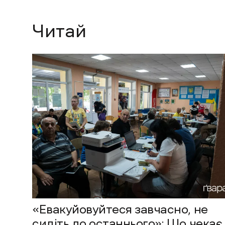
Читай
«Евакуйовуйтеся завчасно, не
сидіть до останнього»: Що чекає