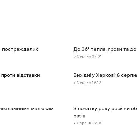
ро постраждалих
До 36° тепла, грози та д
8 Cерпня 07:01
 проти відставки
Вихідні у Харкові: 8 сер
7 Cерпня 19:13
і «незламним» малюкам
З початку року росіяни о
разів
7 Cерпня 18:16