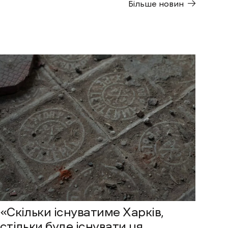
Більше новин
«Скільки існуватиме Харків,
стільки буде існувати ця