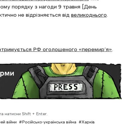
ому порядку з нагоди 9 травня [День
актично не відрізняється від
великоднього
.
отримується РФ оголошеного «перемир’я»
.
 натисни Shift + Enter.
ей війни
Російсько-українська війна
Харків