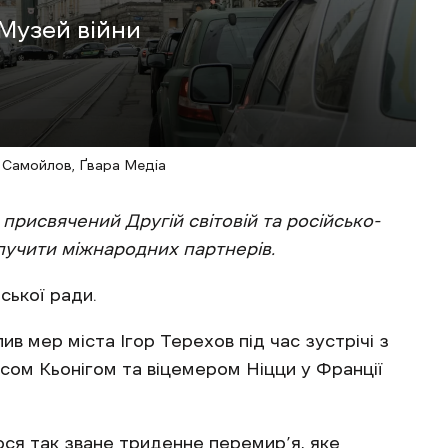
Музей війни
н Самойлов, Ґвара Медіа
присвячений Другій світовій та російсько-
алучити міжнародних партнерів.
ської ради.
ив мер міста Ігор Терехов під час зустрічі з
ом Кьонігом та віцемером Ніцци у Франції
ося так зване триденне перемир’я
, яке