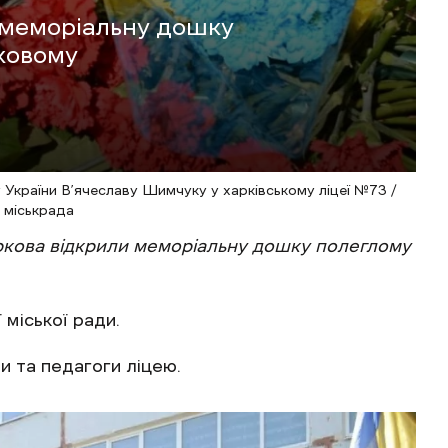
и меморіальну дошку
ьковому
 України В’ячеславу Шимчуку у харківському ліцеї №73 /
 міськрада
ркова відкрили меморіальну дошку полеглому
міської ради.
ми та педагоги ліцею.