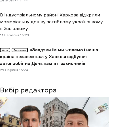
24 Жовтня 11:44
В Індустріальному районі Харкова відкрили
меморіальну дошку загиблому українському
військовому
11 Вересня 15:23
«Завдяки їм ми живемо і наша
Фото
Ексклюзив
країна незалежна»: у Харкові відбувся
автопробіг на День памʼяті захисників
29 Cерпня 15:24
Вибір редактора