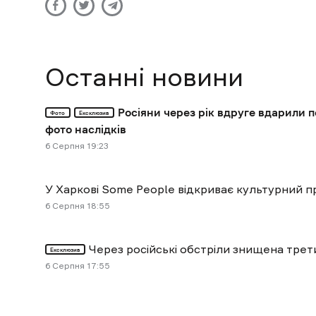
Останні новини
Росіяни через рік вдруге вдарили 
Фото
Ексклюзив
фото наслідків
6 Cерпня 19:23
У Харкові Some People відкриває культурний пр
6 Cерпня 18:55
Через російські обстріли знищена тре
Ексклюзив
6 Cерпня 17:55