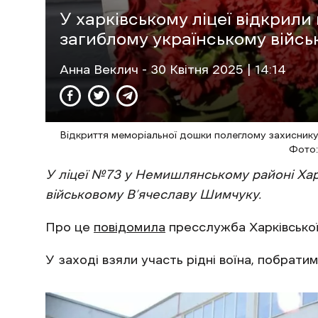
У харківському ліцеї відкрил
загиблому українському війс
Анна Веклич
- 30 Квітня 2025 | 14:14
Відкриття меморіальної дошки полеглому захиснику
Фото:
У ліцеї №73 у Немишлянському районі Ха
військовому В’ячеславу Шимчуку.
Про це
повідомила
пресслужба Харківської 
У заході взяли участь рідні воїна, побрати