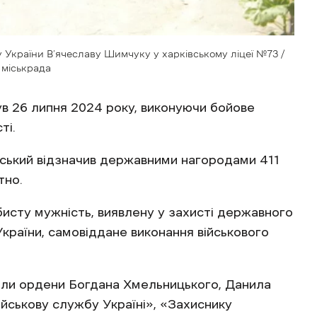
 України В’ячеславу Шимчуку у харківському ліцеї №73 /
 міськрада
в 26 липня 2024 року, виконуючи бойове
ті.
ський відзначив державними нагородами 411
тно.
бисту мужність, виявлену у захисті державного
України, самовіддане виконання військового
мали ордени Богдана Хмельницького, Данила
ійськову службу Україні», «Захиснику