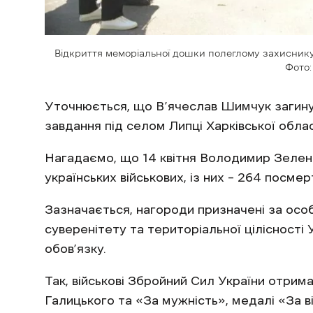
Відкриття меморіальної дошки полеглому захиснику
Фото:
Уточнюється, що В’ячеслав Шимчук загину
завдання під селом Липці Харківської облас
Нагадаємо, що 14 квітня Володимир Зелен
українських військових, із них – 264 посмер
Зазначається, нагороди призначені за осо
суверенітету та територіальної цілісності 
обов’язку.
Так, військові Збройний Сил України отри
Галицького та «За мужність», медалі «За в