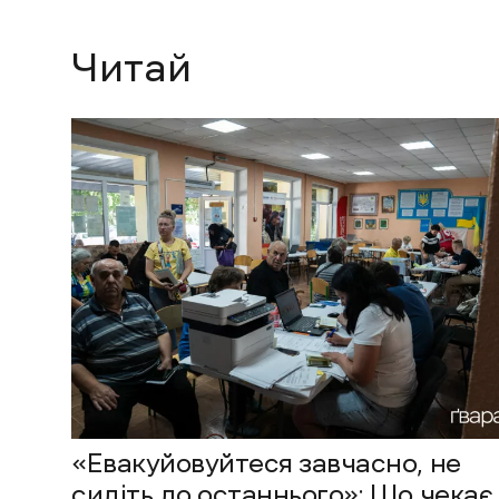
Читай
«Евакуйовуйтеся завчасно, не
сидіть до останнього»: Що чекає