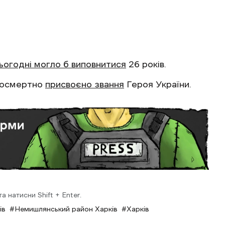
ьогодні могло б виповнитися
26 років.
посмертно
присвоєно звання
Героя України.
 натисни Shift + Enter.
ів
Немишлянський район Харків
Харків