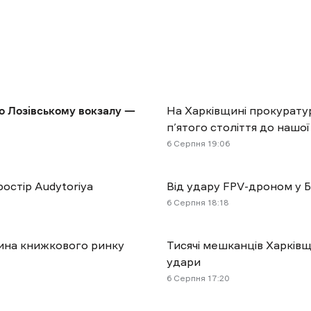
по Лозівському вокзалу —
На Харківщині прокурату
п’ятого століття до нашої
6 Cерпня 19:06
остір Audytoriya
Від удару FPV-дроном у Б
6 Cерпня 18:18
тина книжкового ринку
Тисячі мешканців Харківщ
удари
6 Cерпня 17:20