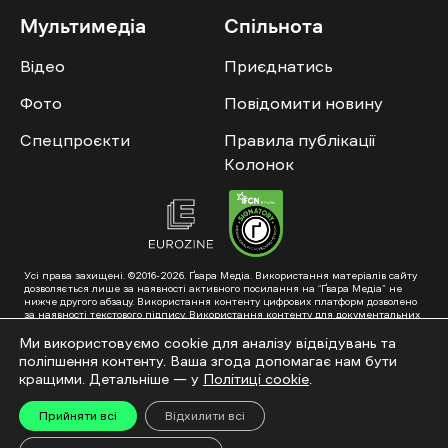
Мультимедіа
Спільнота
Відео
Приєднатись
Фото
Повідомити новину
Спецпроєкти
Правила публікації
Колонок
Усі права захищені. ©2016-2026. Ґвара Медіа. Використання матеріалів сайту
дозволяється лише за наявності активного посилання на “Ґвара Медіа” не
нижче другого абзацу. Використання контенту цифрових платформ дозволено
за наявності текстового підпису. Використання контенту для документальних
фільмів та інтегрованих продуктів дозволяється за умови отримання
схвалення від редакції.
Ми використовуємо cookie для аналізу відвідувань та
поліпшення контенту. Ваша згода допомагає нам бути
Суб’єкт у сфері онлайн-медіа; ідентифікатор медіа – R40-01353. Поштова
адреса: ГО «Ґвара Медіа», 61057, Харків, вул. Гоголя, 14, абонентська скринька
кращими. Детальніше — у
Політиці cookie
.
№7400
Підкинь нам тему на пошту – hello@gwaramedia.com
Прийняти всі
Відхилити всі
Модернізація сайту: