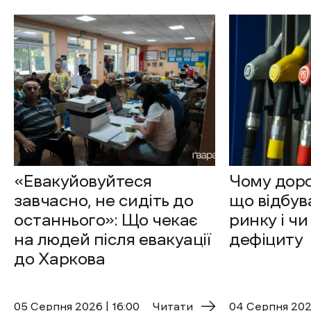
«Евакуйовуйтеся
Чому доро
завчасно, не сидіть до
що відбув
останнього»: Що чекає
ринку і чи
на людей після евакуації
дефіциту
до Харкова
05 Cерпня 2026 | 16:00
Читати
04 Cерпня 2026