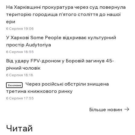
На Харківщині прокуратура через суд повернула
територію городища п’ятого століття до нашої
ери
6 Cерпня 19:06
У Харкові Some People відкриває культурний
простір Audytoriya
6 Cерпня 18:55
Від удару FPV-дроном у Боровій загинув 45-
річний чоловік
6 Cерпня 18:18
Через російські обстріли знищена
Ексклюзив
третина книжкового ринку
6 Cерпня 17:55
Більше новин
Читай