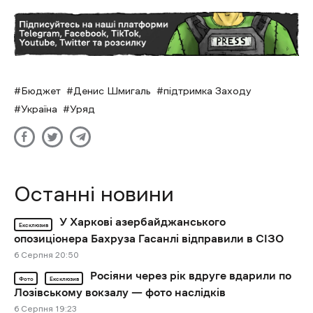
Бюджет
Денис Шмигаль
підтримка Заходу
Україна
Уряд
Останні новини
У Харкові азербайджанського
Ексклюзив
опозиціонера Бахруза Гасанлі відправили в СІЗО
6 Cерпня 20:50
Росіяни через рік вдруге вдарили по
Фото
Ексклюзив
Лозівському вокзалу — фото наслідків
6 Cерпня 19:23