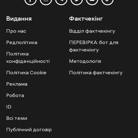
Видання
Фактчекінг
Про нас
Відділ фактчекінгу
Редполітика
ПЕРЕВІРКА: бот для
фактчекінгу
Політика
конфіденційності
Методологія
Політика Cookie
Політика фактчекінгу
Реклама
Робота
ID
Всі теми
Публічний договір