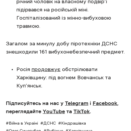
річний чоловік на власному подвір’ї
підірвався на російській міні.
Госпіталізований із мінно-вибуховою
травмою.
Загалом за минулу добу піротехніки ДСНС
знешкодили 161 вибухонебезпечний предмет.
Росія
продовжує
обстрілювати
Харківщину: під вогнем Вовчанськ та
Куп’янськ.
Підписуйтесь на нас у
Telegram
і
Facebook
,
переглядайте
YouTube
та
TikTok
.
Війна в Україні
ДСНС
Кіндрашівка
Олег Синєгубов
Рубіжне
Харківщина