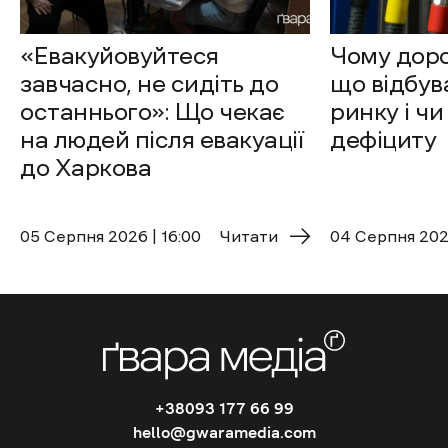
«Евакуйовуйтеся
Чому доро
завчасно, не сидіть до
що відбув
останнього»: Що чекає
ринку і чи
на людей після евакуації
дефіциту
до Харкова
05 Cерпня 2026 | 16:00
Читати
04 Cерпня 2026
+38093 177 66 99
hello@gwaramedia.com