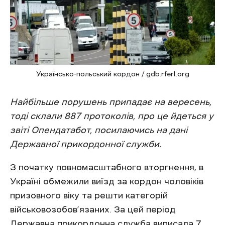
Українсько-польський кордон / gdb.rferl.org
Найбільше порушень припадає на вересень,
тоді склали 887 протоколів, про це йдеться у
звіті Опендатабот, посилаючись на дані
Державної прикордонної служби.
З початку повномасштабного вторгнення, в
Україні обмежили виїзд за кордон чоловіків
призовного віку та решти категорій
військовозобов’язаних. За цей період
Державна прикордонна служба виписала 7