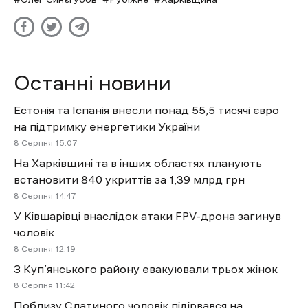
Останні новини
Естонія та Іспанія внесли понад 55,5 тисячі євро
на підтримку енергетики України
8 Cерпня 15:07
На Харківщині та в інших областях планують
встановити 840 укриттів за 1,39 млрд грн
8 Cерпня 14:47
У Ківшарівці внаслідок атаки FPV-дрона загинув
чоловік
8 Cерпня 12:19
З Куп’янського району евакуювали трьох жінок
8 Cерпня 11:42
Поблизу Слатиного чоловік підірвався на