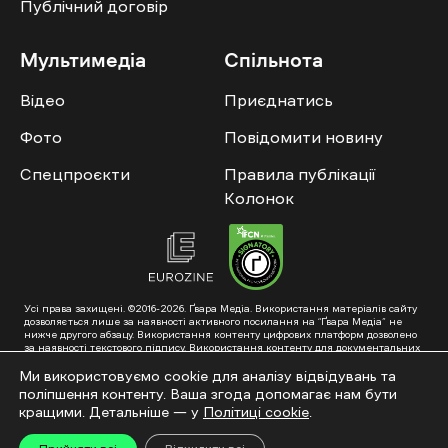
Публічний договір
Мультимедіа
Спільнота
Відео
Приєднатись
Фото
Повідомити новину
Спецпроєкти
Правила публікації
Колонок
Усі права захищені. ©2016-2026. Ґвара Медіа. Використання матеріалів сайту
дозволяється лише за наявності активного посилання на “Ґвара Медіа” не
нижче другого абзацу. Використання контенту цифрових платформ дозволено
за наявності текстового підпису. Використання контенту для документальних
фільмів та інтегрованих продуктів дозволяється за умови отримання
схвалення від редакції.
Ми використовуємо cookie для аналізу відвідувань та
поліпшення контенту. Ваша згода допомагає нам бути
Суб’єкт у сфері онлайн-медіа; ідентифікатор медіа – R40-01353. Поштова
адреса: ГО «Ґвара Медіа», 61057, Харків, вул. Гоголя, 14, абонентська скринька
кращими. Детальніше — у
Політиці cookie
.
№7400
Підкинь нам тему на пошту – hello@gwaramedia.com