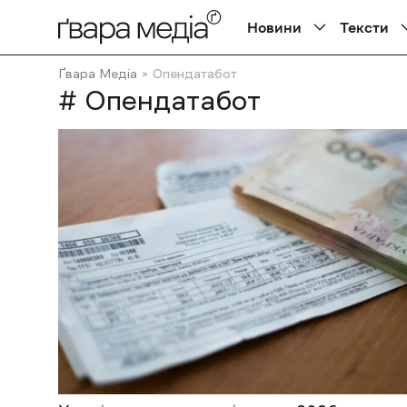
Новини
Тексти
Ґвара Медіа
Опендатабот
# Опендатабот