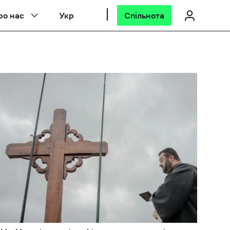
ро нас
Укр
Спільнота