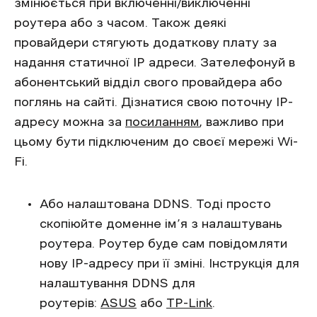
змінюється при включенні/виключенні
роутера або з часом. Також деякі
провайдери стягують додаткову плату за
надання статичної IP адреси. Зателефонуй в
абонентський відділ свого провайдера або
поглянь на сайті. Дізнатися свою поточну IP-
адресу можна за
посиланням
, важливо при
цьому бути підключеним до своєї мережі Wi-
Fi.
Або налаштована DDNS. Тоді просто
скопіюйте доменне ім’я з налаштувань
роутера. Роутер буде сам повідомляти
нову IP-адресу при її зміні. Інструкція для
налаштування DDNS для
роутерів:
ASUS
або
TP-Link
.