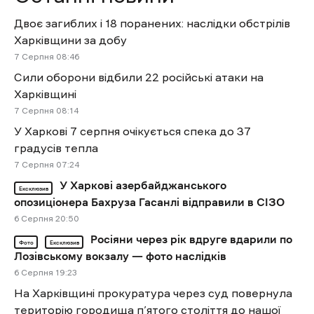
Двоє загиблих і 18 поранених: наслідки обстрілів
Харківщини за добу
7 Cерпня 08:46
Сили оборони відбили 22 російські атаки на
Харківщині
7 Cерпня 08:14
У Харкові 7 серпня очікується спека до 37
градусів тепла
7 Cерпня 07:24
У Харкові азербайджанського
Ексклюзив
опозиціонера Бахруза Гасанлі відправили в СІЗО
6 Cерпня 20:50
Росіяни через рік вдруге вдарили по
Фото
Ексклюзив
Лозівському вокзалу — фото наслідків
6 Cерпня 19:23
На Харківщині прокуратура через суд повернула
територію городища п’ятого століття до нашої