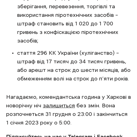
зберігання, перевезення, торгівлі та
використання піротехнічних засобів –
штраф становить від 1 020 до 1 700
гривень з конфіскацією піротехнічних
засобів;
стаття 296 КК України (хуліганство) –
штраф від 17 тисяч до 34 тисяч гривень,
або арешт на строк до шести місяців, або
обмеженням волі на строк до п’яти років.
Нагадаємо, комендантська година у Харкові в
новорічну ніч
залишиться
без змін. Вона
розпочнеться 31 грудня о 23:00 і закінчиться
1 січня 2023 року о 5:00.
Підписуйтесь на нас у
Telegram
і
Facebook
,