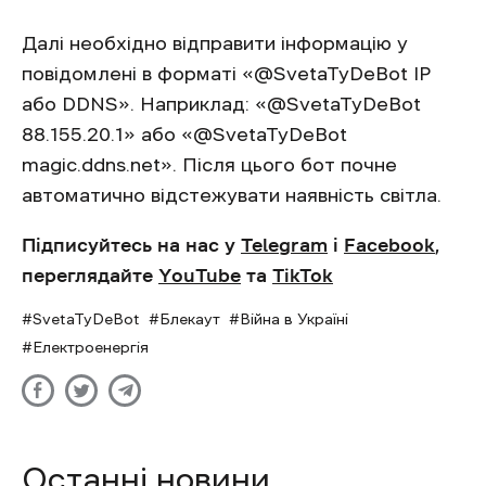
Далі необхідно відправити інформацію у
повідомлені в форматі «@SvetaTyDeBot IP
або DDNS». Наприклад: «@SvetaTyDeBot
88.155.20.1» або «@SvetaTyDeBot
magic.ddns.net». Після цього бот почне
автоматично відстежувати наявність світла.
Підписуйтесь на нас у
Telegram
і
Facebook
,
переглядайте
YouTube
та
TikTok
SvetaTyDeBot
Блекаут
Війна в Україні
Електроенергія
Останні новини