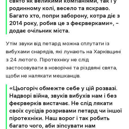
свято як великими компаніями, так і у
родинному колі, весело та яскраво.
Багато хто, попри заборону, котра діє з
2014 року, робив це з феєрверками», –
додає очільник міста.
Утім звуки від петард можна сплутати із
вибухами снарядів, які лунають на Харківщині
з 24 лютого. Піротехніку не слід
застосовувати в новорічні та різдвяні свята,
щоби не налякати мешканців.
«Цьогоріч обмежте себе у цій розвазі.
Надворі війна, звуків вибухів нам і без
феєрверків вистачає. Не слід лякати
своїх сусідів розривами петард чи іншої
піротехніки. Наш ворог і так робить
багато чого, аби зіпсувати нам