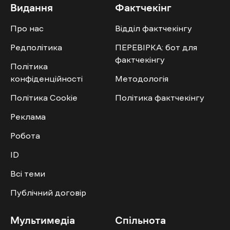
Видання
Фактчекінг
Про нас
Відділ фактчекінгу
Редполітика
ПЕРЕВІРКА: бот для
фактчекінгу
Політика
конфіденційності
Методологія
Політика Cookie
Політика фактчекінгу
Реклама
Робота
ID
Всі теми
Публічний договір
Мультимедіа
Спільнота