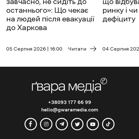
завчасно, не сидіть до
що відбув
останнього»: Що чекає
ринку і чи
на людей після евакуації
дефіциту
до Харкова
05 Cерпня 2026 | 16:00
Читати
04 Cерпня 2026
+38093 177 66 99
hello@gwaramedia.com