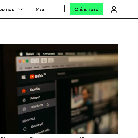
ро нас
Укр
Спільнота