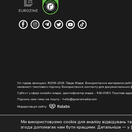
Усі права захищені. ©2016-2026. Ґвара Медіа. Використання матеріалів сай
наявності текстового підпису. Використання контенту для документальних фі
Суб’єкт у сфері онлайн-медіа; ідентифікатор медіа – R40-01353. Поштова адре
Підкинь нам тему на пошту – hello@gwaramedia.com
Модернізація сайту:
Ми використовуємо cookie для аналізу відвідувань та
згода допомагає нам бути кращими. Детальніше — у