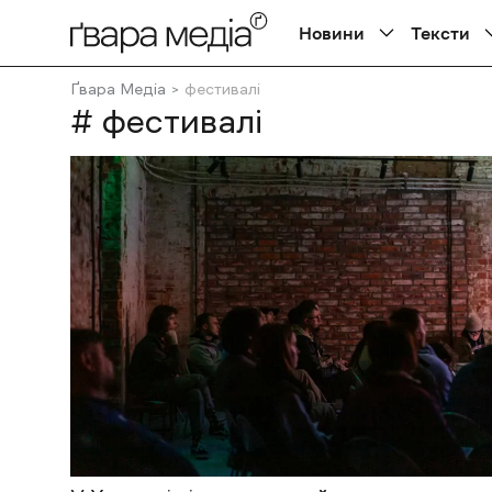
Новини
Тексти
Ґвара Медіа
фестивалі
# фестивалі