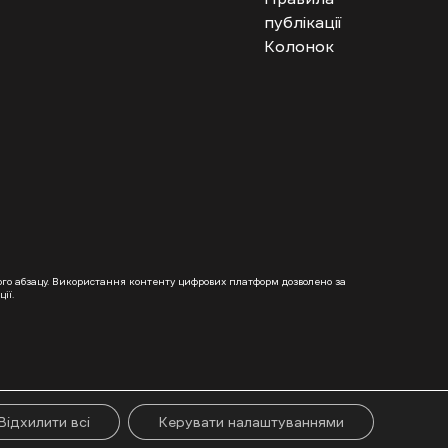
публікації
Колонок
гого абзацу. Використання контенту цифрових платформ дозволено за
ії.
Відхилити всі
Керувати налаштуваннями