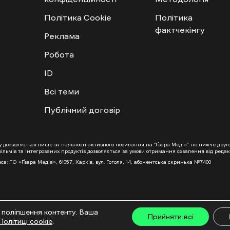
Політика Cookie
Політика
фактчекінгу
Реклама
Робота
ID
Всі теми
Публічний договір
ту дозволяється лише за наявності активного посилання на “Ґвара Медіа” не нижче дру
льмів та інтегрованих продуктів дозволяється за умови отримання схвалення від редакц
са: ГО «Ґвара Медіа», 61057, Харків, вул. Гоголя, 14, абонентська скринька №7400
 поліпшення контенту. Ваша
Прийняти всі
Політиці cookie
.