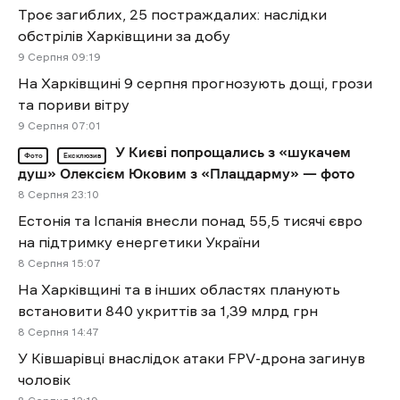
Троє загиблих, 25 постраждалих: наслідки
обстрілів Харківщини за добу
9 Cерпня 09:19
На Харківщині 9 серпня прогнозують дощі, грози
та пориви вітру
9 Cерпня 07:01
У Києві попрощались з «шукачем
Фото
Ексклюзив
душ» Олексієм Юковим з «Плацдарму» — фото
8 Cерпня 23:10
Естонія та Іспанія внесли понад 55,5 тисячі євро
на підтримку енергетики України
8 Cерпня 15:07
На Харківщині та в інших областях планують
встановити 840 укриттів за 1,39 млрд грн
8 Cерпня 14:47
У Ківшарівці внаслідок атаки FPV-дрона загинув
чоловік