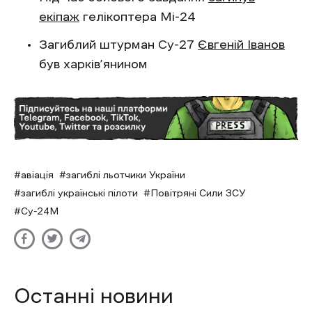
екіпаж
гелікоптера Мі-24
Загиблий штурман Су-27
Євгеній Іванов
був харків’янином
авіація
загиблі льотчики України
загиблі українські пілоти
Повітряні Сили ЗСУ
Су-24М
Останні новини