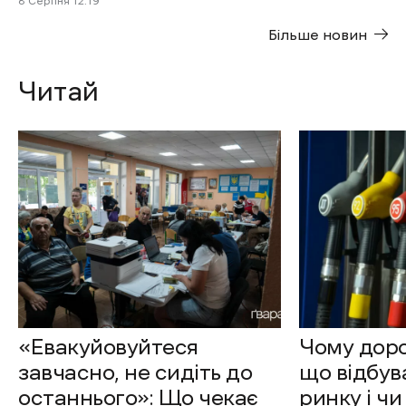
8 Cерпня 12:19
Більше новин
Читай
«Евакуйовуйтеся
Чому доро
завчасно, не сидіть до
що відбув
останнього»: Що чекає
ринку і чи