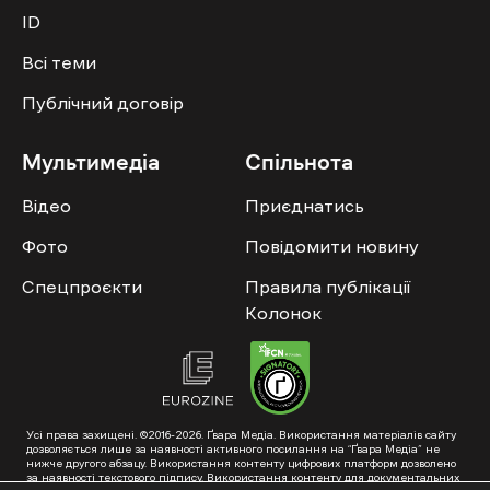
ID
Всі теми
Публічний договір
Мультимедіа
Спільнота
Відео
Приєднатись
Фото
Повідомити новину
Спецпроєкти
Правила публікації
Колонок
Усі права захищені. ©2016-2026. Ґвара Медіа. Використання матеріалів сайту
дозволяється лише за наявності активного посилання на “Ґвара Медіа” не
нижче другого абзацу. Використання контенту цифрових платформ дозволено
за наявності текстового підпису. Використання контенту для документальних