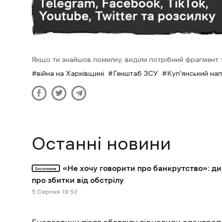
Якщо ти знайшов помилку, виділи потрібний фрагмент та
війна на Харківщині
Генштаб ЗСУ
Куп'янський на
Останні новини
«Не хочу говорити про банкрутство»: д
Ексклюзив
про збитки від обстрілу
5 Cерпня 19:53
Енергетики після обстрілу відновили електроп