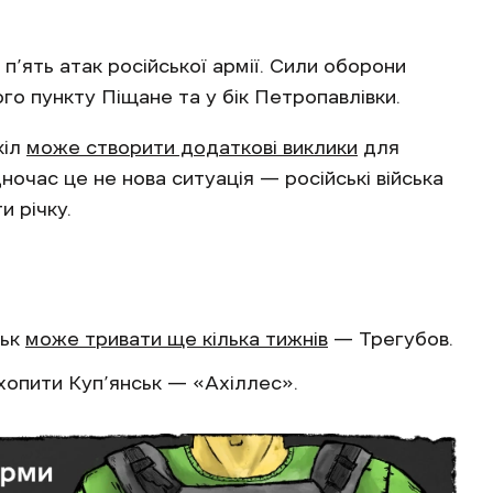
п’ять атак російської армії. Сили оборони
о пункту Піщане та у бік Петропавлівки.
кіл
може створити додаткові виклики
для
ночас це не нова ситуація — російські війська
 річку.
ськ
може тривати ще кілька тижнів
— Трегубов.
хопити Куп’янськ — «Ахіллес».