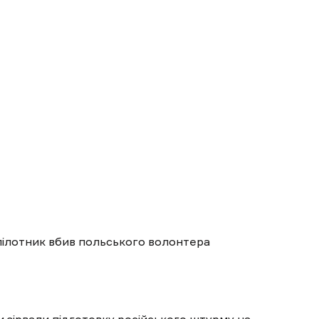
зпілотник вбив польського волонтера
 зірвали підготовку російського штурму на