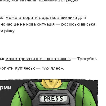
інці, яка зазнала поранень 22 грудня
кіл
може створити додаткові виклики
для
ночас це не нова ситуація — російські війська
 річку.
ськ
може тривати ще кілька тижнів
— Трегубов.
хопити Куп’янськ — «Ахіллес».