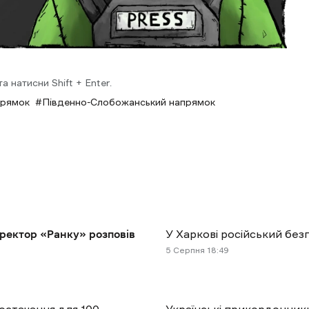
 натисни Shift + Enter.
прямок
Південно-Слобожанський напрямок
иректор «Ранку» розповів
У Харкові російський бе
5 Cерпня 18:49
остачання для 100
Українські прикордонники