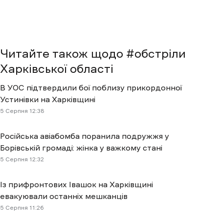
Читайте також щодо #
обстріли
Харківської області
В УОС підтвердили бої поблизу прикордонної
Устинівки на Харківщині
5 Cерпня 12:38
Російська авіабомба поранила подружжя у
Борівській громаді: жінка у важкому стані
5 Cерпня 12:32
Із прифронтових Івашок на Харківщині
евакуювали останніх мешканців
5 Cерпня 11:26