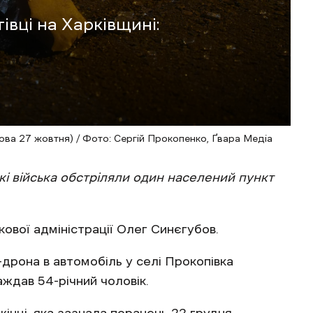
івці на Харківщині:
ова 27 жовтня) / Фото: Сергій Прокопенко, Ґвара Медіа
кі війська обстріляли один населений пункт
кової адміністрації Олег Синєгубов.
дрона в автомобіль у селі Прокопівка
аждав 54-річний чоловік.