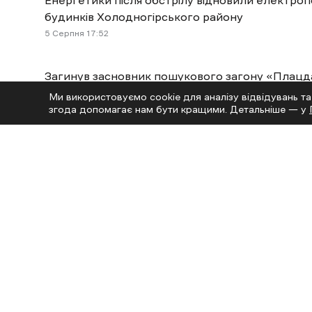
будинків Холодногірського району
5 Cерпня 17:52
Загинув засновник пошукового загону «Плацд
5 Cерпня 16:20
Ми використовуємо cookie для аналізу відвідувань та
згода допомагає нам бути кращими. Детальніше — у
Читай