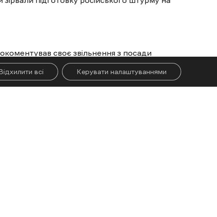
рокоментував своє звільнення з посади
МВА
Відхилити всі
Керувати налаштуваннями
Більше новин