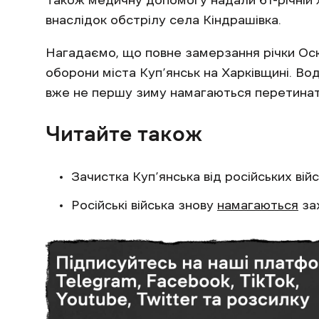
Також медичну допомогу надали 61-річній ж
внаслідок обстрілу села Кіндрашівка.
Нагадаємо, що повне замерзання річки Ос
оборони міста Куп’янськ на Харківщині. Вод
вже не першу зиму намагаються перетинати
Читайте також
Зачистка Куп’янська від російських вій
Російські війська знову
намагаються
за