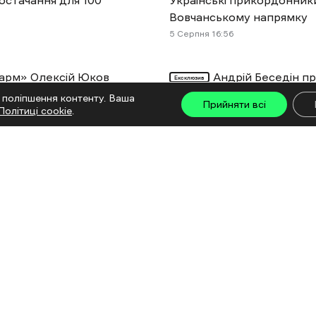
Вовчанському напрямку
5 Cерпня 16:56
арм» Олексій Юков
Андрій Беседін п
Ексклюзив
начальника Куп’янської 
 поліпшення контенту. Ваша
Прийняти всі
Політиці cookie
.
5 Cерпня 16:10