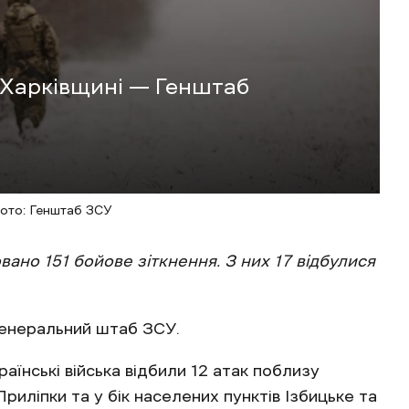
а Харківщині — Генштаб
ото: Генштаб ЗСУ
вано 151 бойове зіткнення. З них 17 відбулися
енеральний штаб ЗСУ.
їнські війська відбили 12 атак поблизу
Приліпки та у бік населених пунктів Ізбицьке та