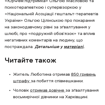
«ЮрФем:підтримка» Ольгою Масловою та
психотерапевткою і супервізоркою у
«Національній Асоціації гештальт-терапевтів
України» Ольгою Цілінською про покарання
на законодавчому рівні за зґвалтування у
шлюбі, про «подружній обов’язок» та вплив
негативних коментарів на людину, що
постраждала.
Детальніше у
матеріалі
.
Читайте також
Житель Люботина отримав
850 гривень
штрафу
за побиття співмешканки.
Чоловік
отримав довічне
за зґвалтування
восьмирічної дівчинки на Харківщині.