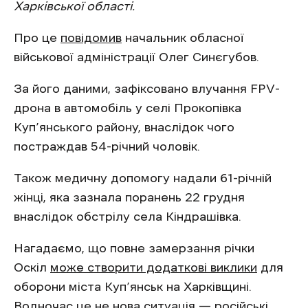
Харківської області.
Про це
повідомив
начальник обласної
військової адміністрації Олег Синєгубов.
За його даними, зафіксовано влучання FPV-
дрона в автомобіль у селі Прокопівка
Куп’янського району, внаслідок чого
постраждав 54-річний чоловік.
Також медичну допомогу надали 61-річній
жінці, яка зазнала поранень 22 грудня
внаслідок обстрілу села Кіндрашівка.
Нагадаємо, що повне замерзання річки
Оскіл
може створити додаткові виклики
для
оборони міста Куп’янськ на Харківщині.
Водночас це не нова ситуація — російські