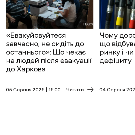
«Евакуйовуйтеся
Чому доро
завчасно, не сидіть до
що відбув
останнього»: Що чекає
ринку і чи
на людей після евакуації
дефіциту
до Харкова
05 Cерпня 2026 | 16:00
Читати
04 Cерпня 2026