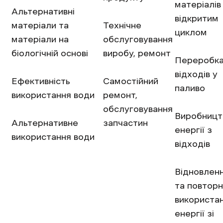
матеріалів 
Альтернативні
відкритим
матеріали та
Технічне
циклом
матеріали на
обслуговування
біологічній основі
виробу, ремонт
Переробк
відходів у
Ефективність
Самостійний
паливо
використання води
ремонт,
обслуговування
Виробницт
Альтернативне
запчастин
енергії з
використання води
відходів
Відновлен
та повтор
використа
енергії зі