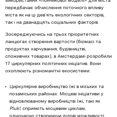
Використання «пончикової моделі» для міста
передбачає обчислення поточного впливу
міста як на ці дев’ять екологічних секторів,
так і на дванадцять соціальних факторів.
Зосереджуючись на трьох пріоритетних
ланцюгах створення вартости (біомасі та
продуктах харчування, будівництві,
споживчих товарах), в Амстердамі розробили
17 циркулярних політичних ініціатив. Вони
охоплюють різноманітні екосистеми:
Циркулярне виробництво їжі в міських та
позаміських районах. Місцеві ініціативи у
відновлюваному виробництві їжі, такі як
Pluk!
, сприяють місцевим циклам,
одночасно створюючи ділові можливості