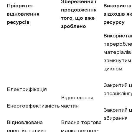
Збереження і
Пріоритет
Використа
продовження
відновлення
відходів я
того, що вже
ресурсів
ресурсу
зроблено
Використа
переробле
матеріалів 
замкнутим
циклом
Закритий 
Електрифікація
апсайклінг
Відновлення
Енергоефективність
частин
Закритий 
збирання
Відновлювана
Власна торгова
енергія, паливо
марка секонд-