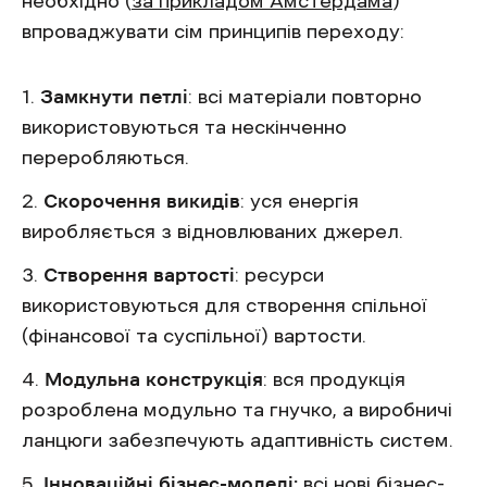
необхідно (
за прикладом Амстердама
)
впроваджувати сім принципів переходу:
Замкнути петлі
: всі матеріали повторно
використовуються та нескінченно
переробляються.
Скорочення викидів
: уся енергія
виробляється з відновлюваних джерел.
Створення вартості
: ресурси
використовуються для створення спільної
(фінансової та суспільної) вартости.
Модульна конструкція
: вся продукція
розроблена модульно та гнучко, а виробничі
ланцюги забезпечують адаптивність систем.
Інноваційні бізнес-моделі:
всі нові бізнес-