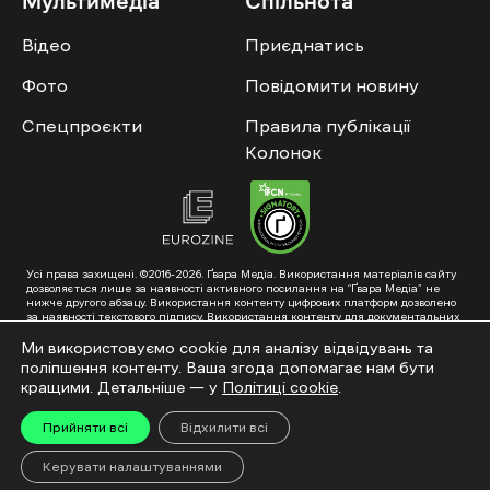
Мультимедіа
Спільнота
Відео
Приєднатись
Фото
Повідомити новину
Спецпроєкти
Правила публікації
Колонок
Усі права захищені. ©2016-2026. Ґвара Медіа. Використання матеріалів сайту
дозволяється лише за наявності активного посилання на “Ґвара Медіа” не
нижче другого абзацу. Використання контенту цифрових платформ дозволено
за наявності текстового підпису. Використання контенту для документальних
фільмів та інтегрованих продуктів дозволяється за умови отримання
схвалення від редакції.
Ми використовуємо cookie для аналізу відвідувань та
поліпшення контенту. Ваша згода допомагає нам бути
Суб’єкт у сфері онлайн-медіа; ідентифікатор медіа – R40-01353. Поштова
адреса: ГО «Ґвара Медіа», 61057, Харків, вул. Гоголя, 14, абонентська скринька
кращими. Детальніше — у
Політиці cookie
.
№7400
Підкинь нам тему на пошту – hello@gwaramedia.com
Прийняти всі
Відхилити всі
Модернізація сайту:
Керувати налаштуваннями