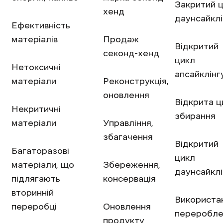
Закритий 
хенд
даунсайклі
Ефективність
матеріалів
Продаж
Відкритий
секонд-хенд
цикл
Нетоксичні
апсайклінг
матеріали
Реконструкція,
оновлення
Відкрита ц
Некритичні
збирання
матеріали
Управління,
збагачення
Відкритий
Багаторазові
цикл
матеріали, що
Збереження,
даунсайклі
підлягають
консервація
вторинній
Використа
переробці
Оновлення
переробле
продукту