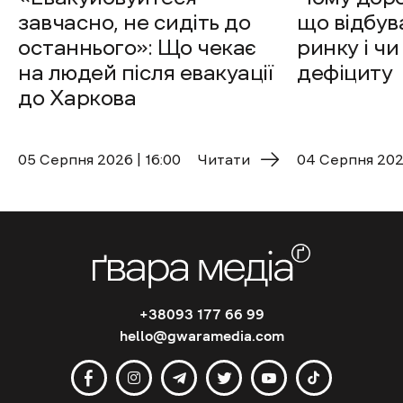
завчасно, не сидіть до
що відбув
останнього»: Що чекає
ринку і чи
на людей після евакуації
дефіциту
до Харкова
05 Cерпня 2026 | 16:00
Читати
04 Cерпня 2026
+38093 177 66 99
hello@gwaramedia.com