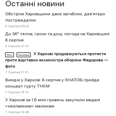
Останні новини
Обстріли Харківщини: двоє загиблих, дев’ятеро
постраждалих
8 Cерпня 09:22
До 36° тепла, грози та дощ: погода на Харківщині
8 серпня
8 Cерпня 07:01
У Харкові продовжуються протести
Фото
Ексклюзив
проти відставки ексміністра оборони Федорова —
фото
7 Cерпня 21:51
Вихідні у Харкові: 8 серпня у ХНАТОБі пройде
концерт гурту ТНКМ
7 Cерпня 19:13
У Харкові за 1,6 млн гривень закупили медалі
«незламним» малюкам
7 Cерпня 18:49