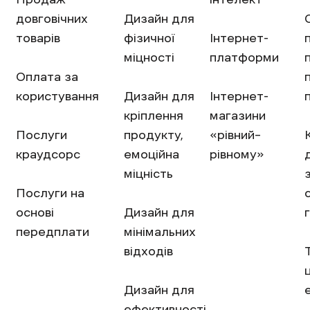
довговічних
Дизайн для
товарів
фізичної
Інтернет-
міцності
платформи
Оплата за
користування
Дизайн для
Інтернет-
кріплення
магазини
Послуги
продукту,
«рівний–
краудсорс
емоційна
рівному»
міцність
Послуги на
основі
Дизайн для
передплати
мінімальних
відходів
Дизайн для
ефективності