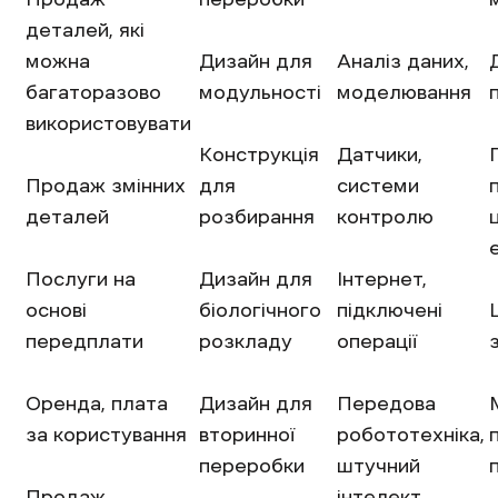
деталей, які
можна
Дизайн для
Аналіз даних,
багаторазово
модульності
моделювання
використовувати
Конструкція
Датчики,
Продаж змінних
для
системи
деталей
розбирання
контролю
Послуги на
Дизайн для
Інтернет,
основі
біологічного
підключені
передплати
розкладу
операції
Оренда, плата
Дизайн для
Передова
за користування
вторинної
робототехніка,
переробки
штучний
Продаж
інтелект