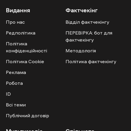
Видання
Фактчекінг
Про нас
Відділ фактчекінгу
Редполітика
ПЕРЕВІРКА: бот для
фактчекінгу
Політика
конфіденційності
Методологія
Політика Cookie
Політика фактчекінгу
Реклама
Робота
ID
Всі теми
Публічний договір