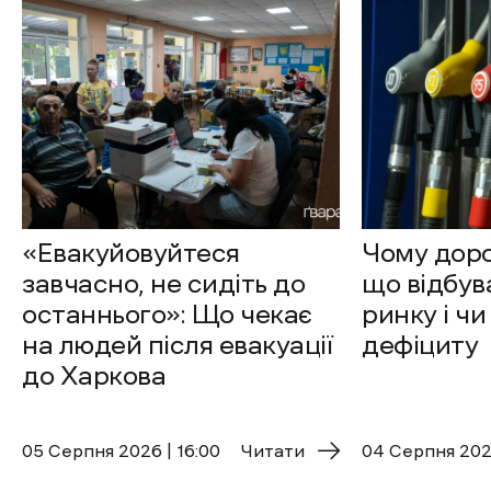
«Евакуйовуйтеся
Чому доро
завчасно, не сидіть до
що відбув
останнього»: Що чекає
ринку і чи
на людей після евакуації
дефіциту
до Харкова
05 Cерпня 2026 | 16:00
Читати
04 Cерпня 2026