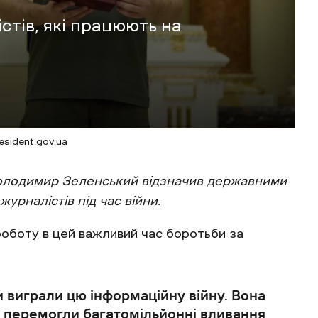
тів, які працюють на
esident.gov.ua
 Володимир Зеленський відзначив державними
журналістів під час війни.
оботу в цей важливий час боротьби за
и виграли цю інформаційну війну. Вона
и перемогли багатомільйонні вливання