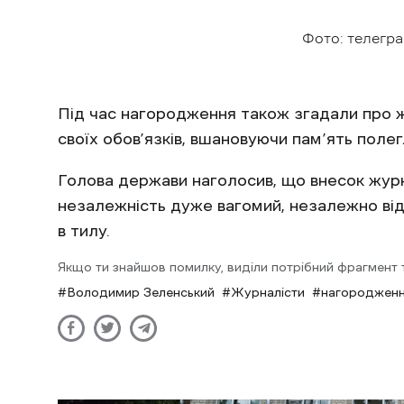
Фото: телегра
Під час нагородження також згадали про жу
своїх обов’язків, вшановуючи пам’ять пол
Голова держави наголосив, що внесок журн
незалежність дуже вагомий, незалежно від 
в тилу.
Якщо ти знайшов помилку, виділи потрібний фрагмент та
Володимир Зеленський
Журналісти
нагородженн