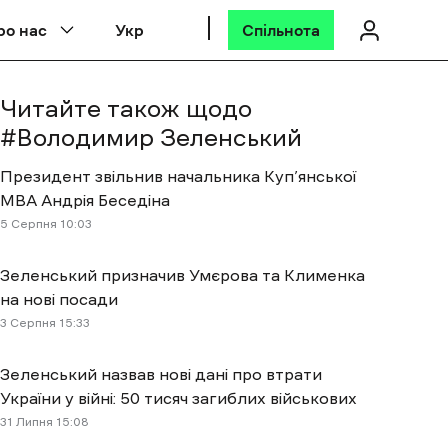
ро нас
Укр
Спільнота
Читайте також щодо
#
Володимир Зеленський
Президент звільнив начальника Куп’янської
МВА Андрія Беседіна
5 Cерпня 10:03
Зеленський призначив Умєрова та Клименка
на нові посади
3 Cерпня 15:33
Зеленський назвав нові дані про втрати
України у війні: 50 тисяч загиблих військових
31 Липня 15:08