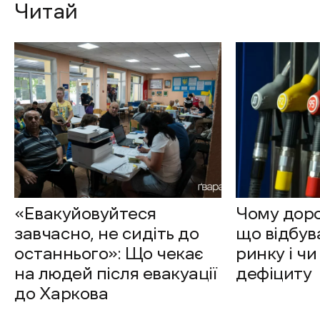
Читай
«Евакуйовуйтеся
Чому доро
завчасно, не сидіть до
що відбув
останнього»: Що чекає
ринку і чи
на людей після евакуації
дефіциту
до Харкова