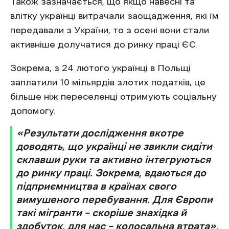
Також зазначається, що якщо навесні та
влітку українці витрачали заощадження, які їм
передавали з України, то з осені вони стали
активніше долучатися до ринку праці ЄС.
Зокрема, з 24 лютого українці в Польщі
заплатили 10 мільярдів злотих податків, це
більше ніж переселенці отримують соціальну
допомогу.
«Результати дослідження вкотре
доводять, що українці не звикли сидіти
склавши руки та активно інтегруються
до ринку праці. Зокрема, вдаються до
підприємництва в країнах свого
вимушеного перебування. Для Європи
такі мігранти – скоріше знахідка й
здобуток, для нас – колосальна втрата»
,