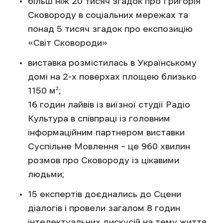
більш ніж 20 тисяч згадок про Григорія
Сковороду в соціальних мережах та
понад 5 тисяч згадок про експозицію
«Світ Сковороди»
виставка розмістилась в Українському
домі на 2-х поверхах площею близько
1150 м²;
16 годин лайвів із виїзної студії Радіо
Культура в співпраці із головним
інформаційним партнером виставки
Суспільне Мовлення – це 960 хвилин
розмов про Сковороду із цікавими
людьми;
15 експертів доєднались до Сцени
діалогів і провели загалом 8 годин
інтелектуальних дискусій на тему життя,