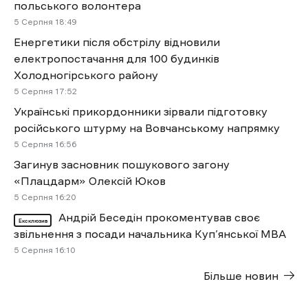
польського волонтера
5 Cерпня 18:49
Енергетики після обстрілу відновили
електропостачання для 100 будинків
Холодногірського району
5 Cерпня 17:52
Українські прикордонники зірвали підготовку
російського штурму на Вовчанському напрямку
5 Cерпня 16:56
Загинув засновник пошукового загону
«Плацдарм» Олексій Юков
5 Cерпня 16:20
Андрій Беседін прокоментував своє
Ексклюзив
звільнення з посади начальника Куп’янської МВА
5 Cерпня 16:10
Більше новин