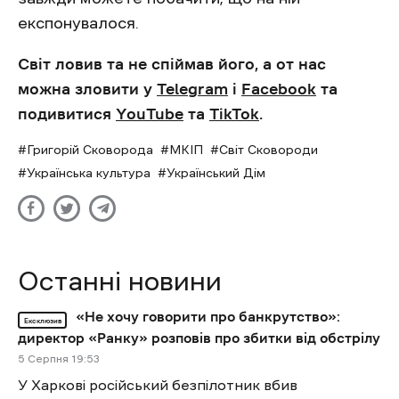
експонувалося.
Світ ловив та не спіймав його, а от нас
можна зловити у
Telegram
і
Facebook
та
подивитися
YouTube
та
TikTok
.
Григорій Сковорода
МКІП
Світ Сковороди
Українська культура
Український Дім
Останні новини
«Не хочу говорити про банкрутство»:
Ексклюзив
директор «Ранку» розповів про збитки від обстрілу
5 Cерпня 19:53
У Харкові російський безпілотник вбив