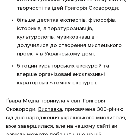
творчості та ідей Григорія Сковороди;
більше десятка експертів: філософів,
істориків, літературознавців,
культурологів, музикознавців –
долучилися до створення мистецького
проєкту в Українському домі;
5 годин кураторських екскурсій та
вперше організовані ексклюзивні
кураторські «темні» екскурсії.
Ґвара Медіа поринула у світ Григорія
Сковороди.
Виставка
, присвячена 300-річчю
від дня народження українського мислителя,
вже завершилася, але на нашому сайті ви
завжди можете побачити, що на ній