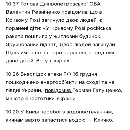
10:37 Голова Дніпропетровської ОВА
Валентин Резніченко
повідомив
, що в
Кривому Розі загинуло двоє людей, є
поранені діти: «У Кривому Розі російська
ракета поцiлила у житловий будинок.
Зруйнований під’їзд. Двоє людей загинули.
Щонайменше п’ятеро поранені, серед них
двоє дітей. Всі у лікарні».
10:26 Внаслідок атаки РФ 16 грудня
пошкоджено енергооб‘єкти на сході та на
півдні України,
повідомив
Герман Галущенко,
міністр енергетики України.
10:20 У Києві перебої з водопостачанням,
киянам варто запастися водою —
Кличко
.