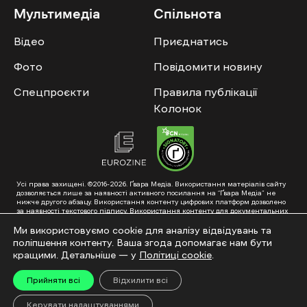
Мультимедіа
Спільнота
Відео
Приєднатись
Фото
Повідомити новину
Спецпроєкти
Правила публікації
Колонок
Усі права захищені. ©2016-2026. Ґвара Медіа. Використання матеріалів сайту
дозволяється лише за наявності активного посилання на “Ґвара Медіа” не
нижче другого абзацу. Використання контенту цифрових платформ дозволено
за наявності текстового підпису. Використання контенту для документальних
фільмів та інтегрованих продуктів дозволяється за умови отримання
схвалення від редакції.
Ми використовуємо cookie для аналізу відвідувань та
поліпшення контенту. Ваша згода допомагає нам бути
Суб’єкт у сфері онлайн-медіа; ідентифікатор медіа – R40-01353. Поштова
адреса: ГО «Ґвара Медіа», 61057, Харків, вул. Гоголя, 14, абонентська скринька
кращими. Детальніше — у
Політиці cookie
.
№7400
Підкинь нам тему на пошту – hello@gwaramedia.com
Прийняти всі
Відхилити всі
Модернізація сайту:
Керувати налаштуваннями