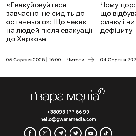
«Евакуйовуйтеся
Чому доро
завчасно, не сидіть до
що відбув
останнього»: Що чекає
ринку і чи
на людей після евакуації
дефіциту
до Харкова
05 Cерпня 2026 | 16:00
Читати
04 Cерпня 2026
+38093 177 66 99
hello@gwaramedia.com