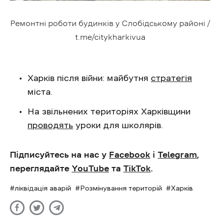
Ремонтні роботи будинків у Слобідському районі /
t.me/citykharkivua
Харків після війни: майбутня
стратегія
міста.
На звільнених територіях Харківщини
проводять
уроки для школярів.
Підписуйтесь на нас у
Facebook
і
Telegram
,
переглядайте
YouTube
та
TikTok
.
ліквідація аварій
Розмінування територій
Харків