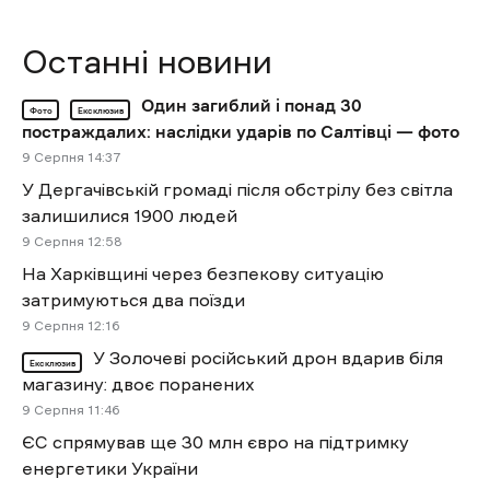
Останні новини
Один загиблий і понад 30
Фото
Ексклюзив
постраждалих: наслідки ударів по Салтівці — фото
9 Cерпня 14:37
У Дергачівській громаді після обстрілу без світла
залишилися 1900 людей
9 Cерпня 12:58
На Харківщині через безпекову ситуацію
затримуються два поїзди
9 Cерпня 12:16
У Золочеві російський дрон вдарив біля
Ексклюзив
магазину: двоє поранених
9 Cерпня 11:46
ЄС спрямував ще 30 млн євро на підтримку
енергетики України