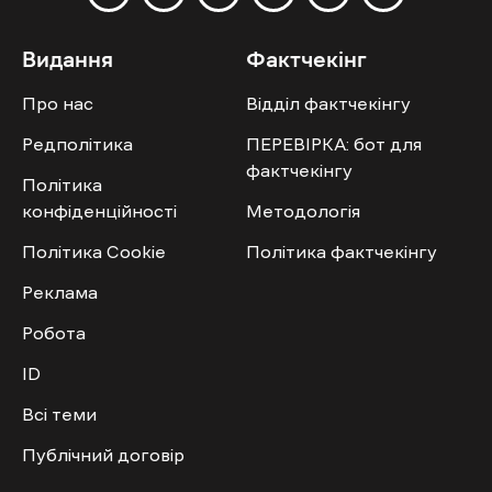
Видання
Фактчекінг
Про нас
Відділ фактчекінгу
Редполітика
ПЕРЕВІРКА: бот для
фактчекінгу
Політика
конфіденційності
Методологія
Політика Cookie
Політика фактчекінгу
Реклама
Робота
ID
Всі теми
Публічний договір