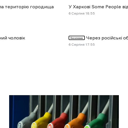
ула територію городища
У Харкові Some People ві
6 Cерпня 18:55
ний чоловік
Через російські 
Ексклюзив
6 Cерпня 17:55