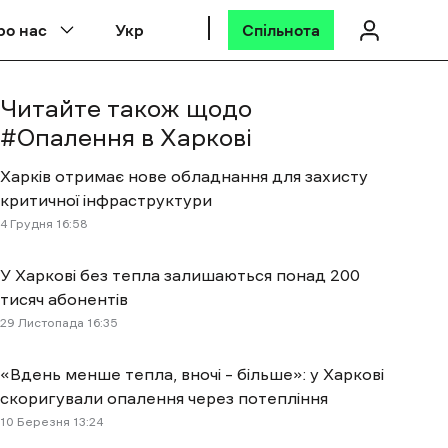
ро нас
Укр
Спільнота
Читайте також щодо
#
Опалення в Харкові
Харків отримає нове обладнання для захисту
критичної інфраструктури
4 Грудня 16:58
У Харкові без тепла залишаються понад 200
тисяч абонентів
29 Листопада 16:35
‎«Вдень менше тепла, вночі – більше‎»: у Харкові
скоригували опалення через потепління
10 Березня 13:24