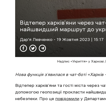
Відтепер харків’яни через ча
найшвидший маршрут до укр
Дар'я Левченко
- 19 Жовтня 2023 | 15:17
Надпис «Укриття» у Харкові 
Нова функція з’явилася в чат-боті «Харків –
Відтепер харків’яни та гості міста через ча
допомогою геопозиції прокласти найшвидш
небезпеки. Про це
повідомили
у Департаме