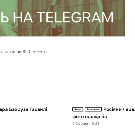
 натисни Shift + Enter.
ера Бахруза Гасанлі
Росіяни чере
Фото
Ексклюзив
фото наслідків
6 Cерпня 19:23