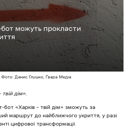
т-бот можуть прокласти
иття
/ Фото: Денис Глушко, Ґвара Медіа
 твій дім».
т-бот «Харків – твій дім» зможуть за
ий маршрут до найближчого укриття, у разі
нті цифрової трансформації.