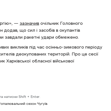
ергію», —
зазначив
очільник Головного
н додав, що сил і засобів в окупантів
ни завдали ракетні удари обмежено.
вих викликів під час осінньо-зимового періоду
телів деокупованих територій. Про це сесії
к Харківської обласної військової
 натисни Shift + Enter.
опалювальний сезон Чугуїв