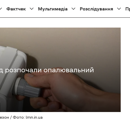
Фактчек
Мультимедіа
Розслідування
П
ад розпочали опалювальний
зон / Фото: lmn.in.ua