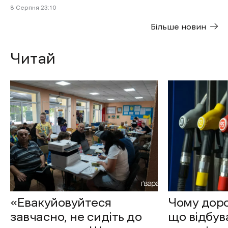
8 Cерпня 23:10
Більше новин
Читай
«Евакуйовуйтеся
Чому доро
завчасно, не сидіть до
що відбув