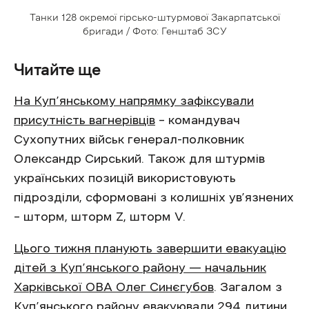
Танки 128 окремої гірсько-штурмової Закарпатської
бригади / Фото: Генштаб ЗСУ
Читайте ще
На Куп’янському напрямку зафіксували
присутність вагнерівців
– командувач
Сухопутних військ генерал-полковник
Олександр Сирський. Також для штурмів
українських позицій використовують
підрозділи, сформовані з колишніх ув’язнених
– шторм, шторм Z, шторм V.
Цього тижня планують завершити евакуацію
дітей з Куп’янського району — начальник
Харківської ОВА Олег Синєгубов
. Загалом з
Куп’янського району евакуювали 294 дитини