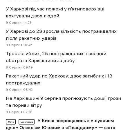
У Харкові під час пожежі у п’ятиповерхівці
врятували двох людей
9 Cерпня 11:23
У Харкові до 23 зросла кількість постраждалих
після ракетних ударів
9 Cерпня 10:45
Троє загиблих, 25 постраждалих: наслідки
обстрілів Харківщини за добу
9 Cерпня 09:19
Ракетний удар по Харкову: двоє загиблих і 13
постраждалих
9 Cерпня 08:43
На Харківщині 9 серпня прогнозують дощі, грози
та пориви вітру
9 Cерпня 07:01
У Києві попрощались з «шукачем
Фото
Ексклюзив
душ» Олексієм Юковим з «Плацдарму» — фото