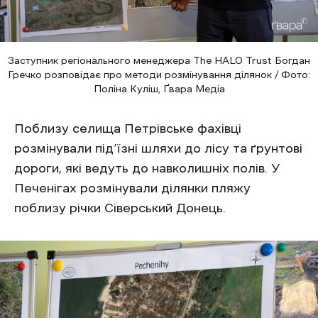
Заступник регіонального менеджера The HALO Trust Богдан
Гречко розповідає про методи розмінування ділянок / Фото:
Поліна Куліш, Ґвара Медіа
Поблизу селища Петрівське фахівці
розмінували під’їзні шляхи до лісу та ґрунтові
дороги, які ведуть до навколишніх полів. У
Печенігах розмінували ділянки пляжу
поблизу річки Сіверський Донець.