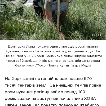
Демінерка Ліана показує один з методів розмінування.
Дівчина, родом з Ізюмського району, долучилася до The
HALO Trust у 2023 році. Вона хоче якнайшвидше очистити
території Харківщини від мін та снарядів, аби вони стали
безпечними /Фото: Поліна Куліш, Ґвара Медіа
На Харківщині потенційно заміновано 570
тисяч гектарів землі. За нинішніх темпів повне
розмінування регіону займе понад 100
років,
зазначив
заступник начальника ХОВА
Євген Іванов. Від початку повномасштабного