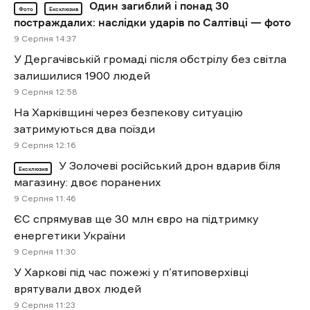
Один загиблий і понад 30
Фото
Ексклюзив
постраждалих: наслідки ударів по Салтівці — фото
9 Cерпня 14:37
У Дергачівській громаді після обстрілу без світла
залишилися 1900 людей
9 Cерпня 12:58
На Харківщині через безпекову ситуацію
затримуються два поїзди
9 Cерпня 12:16
У Золочеві російський дрон вдарив біля
Ексклюзив
магазину: двоє поранених
9 Cерпня 11:46
ЄС спрямував ще 30 млн євро на підтримку
енергетики України
9 Cерпня 11:30
У Харкові під час пожежі у п’ятиповерхівці
врятували двох людей
9 Cерпня 11:23