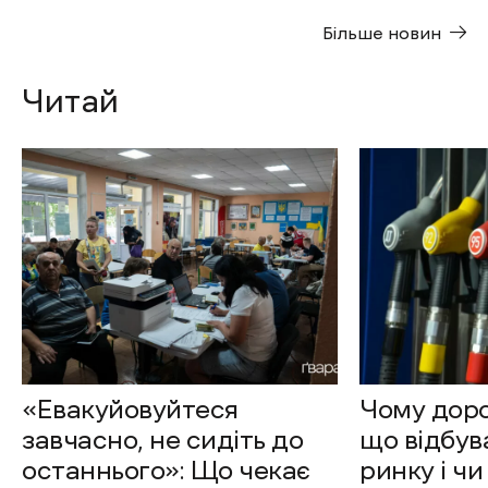
Більше новин
Читай
«Евакуйовуйтеся
Чому доро
завчасно, не сидіть до
що відбув
останнього»: Що чекає
ринку і чи