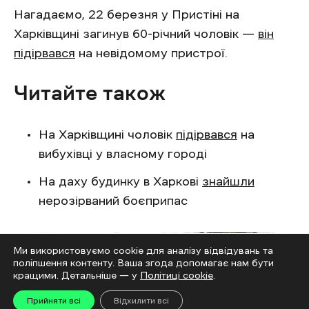
Нагадаємо, 22 березня у Пристіні на
Харківщині загинув 60-річний чоловік —
він
підірвався
на невідомому пристрої.
Читайте також
На Харківщині чоловік
підірвався
на
вибухівці у власному городі
На даху будинку в Харкові
знайшли
нерозірваний боєприпас
Ми використовуємо cookie для аналізу відвідувань та
поліпшення контенту. Ваша згода допомагає нам бути
кращими. Детальніше — у
Політиці cookie
.
Прийняти всі
Відхилити всі