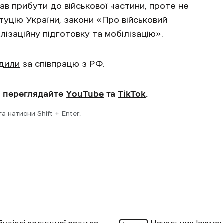
мав прибути до військової частини, проте не
уцію України, закони «Про військовий
лізаційну підготовку та мобілізацію».
дили
за співпрацю з РФ.
, переглядайте
YouTube
та
TikTok
.
 натисни Shift + Enter.
будівлі селищної ради за
Начальник Ізюмсь
Ексклюзив