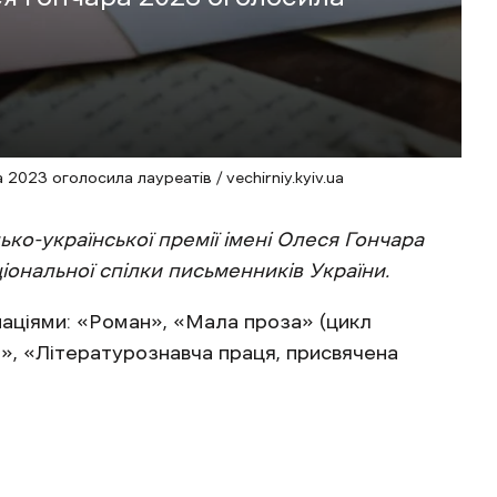
2023 оголосила лауреатів / vechirniy.kyiv.ua
о-української премії імені Олеся Гончара
іональної спілки письменників України.
аціями: «Роман», «Мала проза» (цикл
а», «Літературознавча праця, присвячена