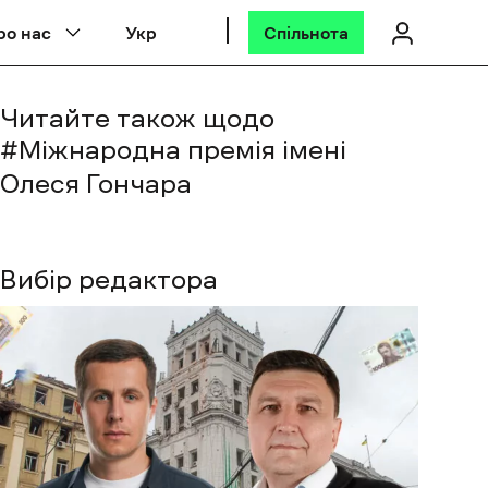
ро нас
Укр
Спільнота
Читайте також щодо
#
Міжнародна премія імені
Олеся Гончара
Вибір редактора