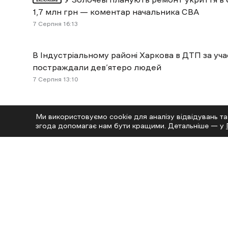
1,7 млн грн — коментар начальника СВА
7 Cерпня 16:13
В Індустріальному районі Харкова в ДТП за уч
постраждали дев’ятеро людей
7 Cерпня 13:10
На дорозі з Харкова до Дніпра через спеку мо
Ми використовуємо cookie для аналізу відвідувань та
плит
згода допомагає нам бути кращими. Детальніше — у
7 Cерпня 11:50
Читай