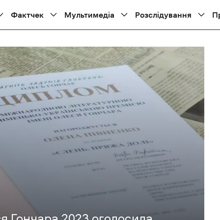
Фактчек
Мультимедіа
Розслідування
П
я Гончара 2023 оголосила