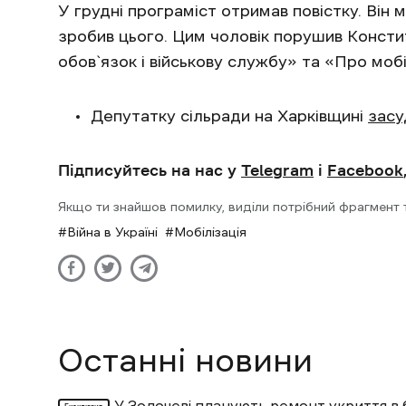
У грудні програміст отримав повістку. Він 
зробив цього. Цим чоловік порушив Констит
обов`язок і військову службу» та «Про мобі
Депутатку сільради на Харківщині
засу
Підписуйтесь на нас у
Telegram
і
Facebook
Якщо ти знайшов помилку, виділи потрібний фрагмент та
Війна в Україні
Мобілізація
Останні новини
У Золочеві планують ремонт укриття в 
Ексклюзив