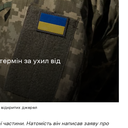
ермін за ухил від
 відкритих джерел
 частини. Натомість він написав заяву про