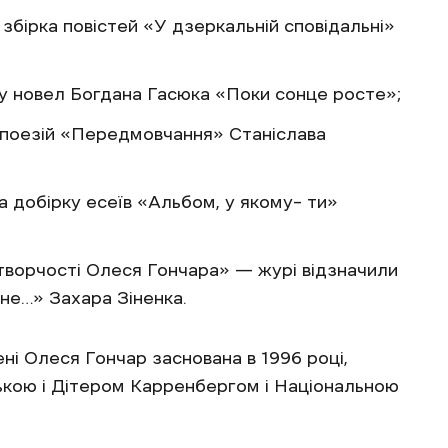
бірка повістей «У дзеркальній сповідальні»
у новел Богдана Гасюка «Поки сонце росте»;
 поезій «Передмовчання» Станіслава
 добірку есеїв «Альбом, у якому– ти»
творчості Олеся Гончара» — журі відзначили
не…» Захара Зіненка.
ні Олеся Гончар заснована в 1996 році,
кою і Дітером Карренбергом і Національною