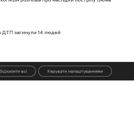
 в ДТП загинули 14 людей
ічі вдарили FPV-дронами по цивільних автівках
Відхилити всі
Керувати налаштуваннями
Більше новин