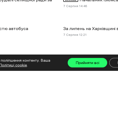
7 Cерпня 14:46
астю автобуса
За липень на Харківщині
7 Cерпня 12:21
жливе підняття бетонних
На Харківщині росіяни дв
 поліпшення контенту. Ваша
Прийняти всі
7 Cерпня 11:43
Політиці cookie
.