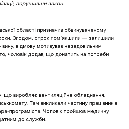
лізації, порушивши закон.
вської області
призначив
обвинуваченому
3 роки. Згодом, строк пом’якшили — залишили
 вину, відмову мотивував незадовільним
го, чоловік додав, що донатить на потреби
», що виробляє вентиляційне обладнання,
йськкомату. Там викликали частину працівників
ера-програміста. Чоловік пройшов медичну
идатним до служби.