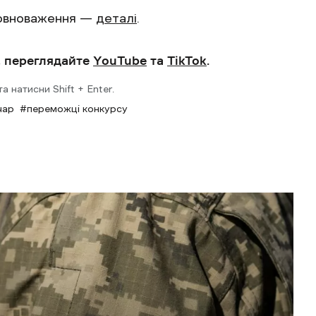
 повноваження —
деталі
.
, переглядайте
YouTube
та
TikTok
.
 натисни Shift + Enter.
чар
переможці конкурсу