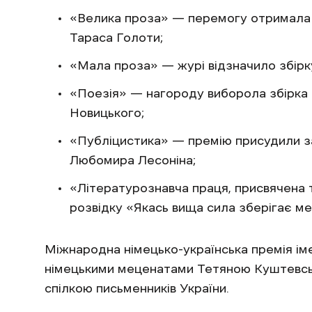
«Велика проза» — перемогу отримала з
Тараса Голоти;
«Мала проза» — журі відзначило збірк
«Поезія» — нагороду виборола збірка
Новицького;
«Публіцистика» — премію присудили за
Любомира Лесоніна;
«Літературознавча праця, присвячена 
розвідку «Якась вища сила зберігає ме
Міжнародна німецько-українська премія іме
німецькими меценатами Тетяною Куштевсь
спілкою письменників України.