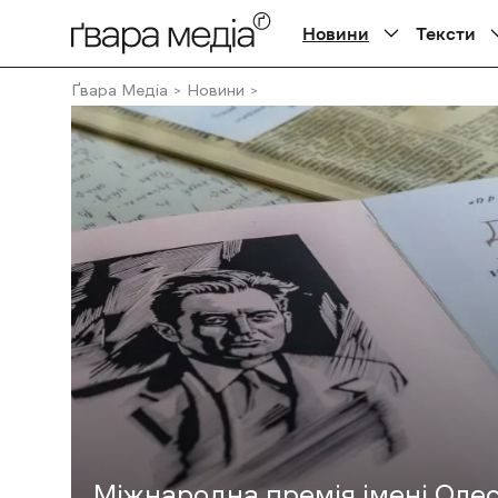
Новини
Тексти
Ґвара Медіа
Новини
Міжнародна премія імені Олес