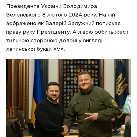
Президента України Володимира
Зеленського 8 лютого 2024 року. На ній
зображено як Валерій Залужний потискає
праву руку Президенту. А лівою робить жест
тильною стороною долоні у вигляді
латинської букви «V».