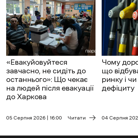
«Евакуйовуйтеся
Чому доро
завчасно, не сидіть до
що відбув
останнього»: Що чекає
ринку і чи
на людей після евакуації
дефіциту
до Харкова
05 Cерпня 2026 | 16:00
Читати
04 Cерпня 2026