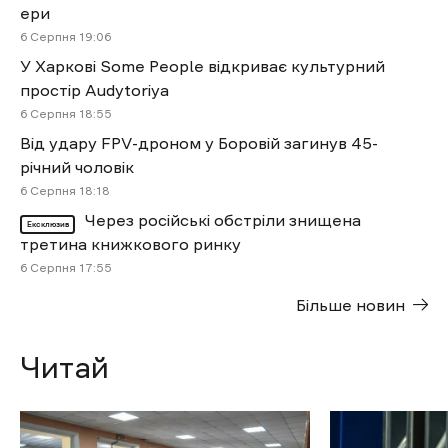
ери
6 Cерпня 19:06
У Харкові Some People відкриває культурний
простір Audytoriya
6 Cерпня 18:55
Від удару FPV-дроном у Боровій загинув 45-
річний чоловік
6 Cерпня 18:18
Через російські обстріли знищена
Ексклюзив
третина книжкового ринку
6 Cерпня 17:55
Більше новин
Читай