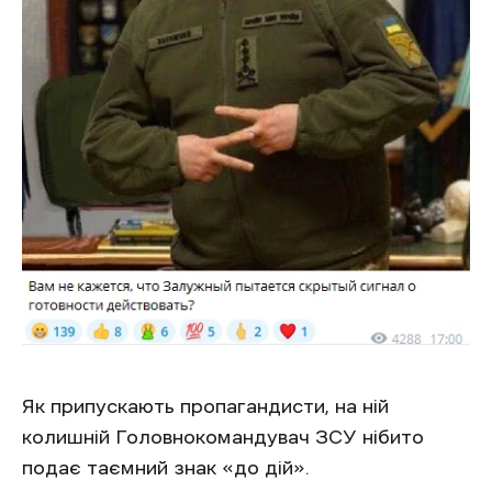
Як припускають пропагандисти, на ній
колишній Головнокомандувач ЗСУ нібито
подає таємний знак «до дій».