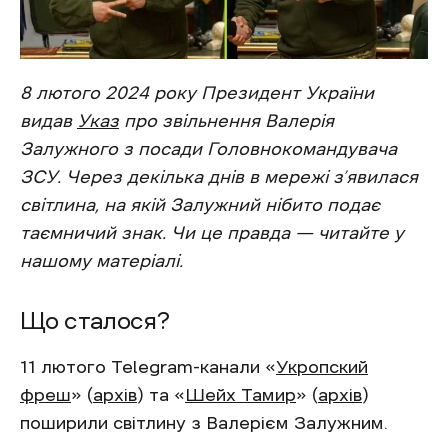
8 лютого 2024 року Президент України
видав
Указ
про звільнення Валерія
Залужного з посади Головнокомандувача
ЗСУ. Через декілька днів в мережі з’явилася
світлина, на якій Залужний нібито подає
таємничий знак. Чи це правда — читайте у
нашому матеріалі.
Що сталося?
11 лютого Telegram-канали «
Укропский
фреш
» (
архів
) та «
Шейх Тамир
» (
архів
)
поширили світлину з Валерієм Залужним.