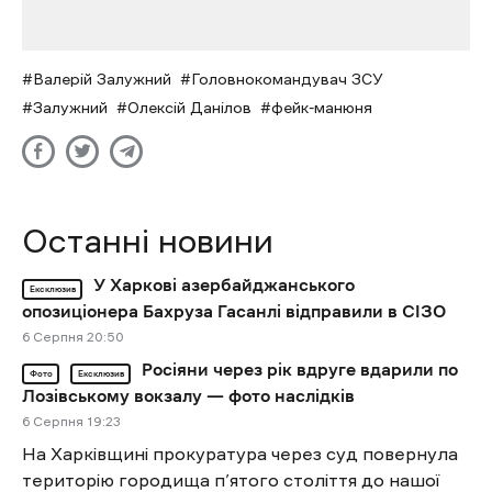
Валерій Залужний
Головнокомандувач ЗСУ
Залужний
Олексій Данілов
фейк-манюня
Останні новини
У Харкові азербайджанського
Ексклюзив
опозиціонера Бахруза Гасанлі відправили в СІЗО
6 Cерпня 20:50
Росіяни через рік вдруге вдарили по
Фото
Ексклюзив
Лозівському вокзалу — фото наслідків
6 Cерпня 19:23
На Харківщині прокуратура через суд повернула
територію городища п’ятого століття до нашої