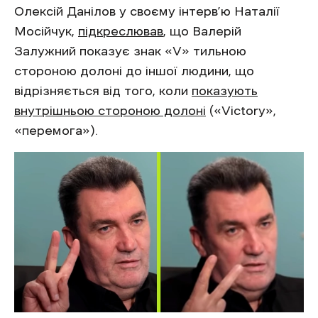
Олексій Данілов у своєму інтерв’ю Наталії
Мосійчук,
підкреслював
, що Валерій
Залужний показує знак «V» тильною
стороною долоні до іншої людини, що
відрізняється від того, коли
показують
внутрішньою стороною долоні
(«Victory»,
«перемога»).