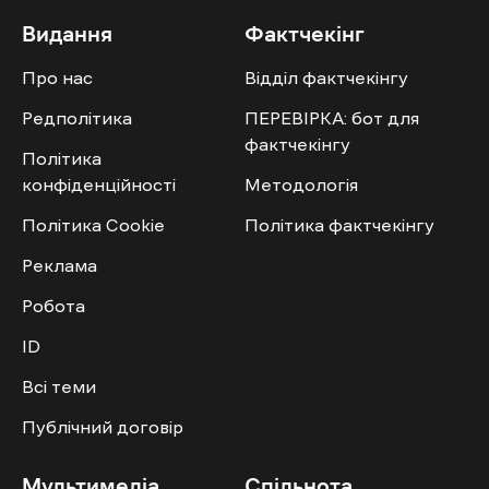
Видання
Фактчекінг
Про нас
Відділ фактчекінгу
Редполітика
ПЕРЕВІРКА: бот для
фактчекінгу
Політика
конфіденційності
Методологія
Політика Cookie
Політика фактчекінгу
Реклама
Робота
ID
Всі теми
Публічний договір
Мультимедіа
Спільнота