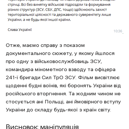
Отже, маємо справу з показом
документального сюжету, у якому йшлося
про одну з військовослужбовиць ЗСУ,
командира мінометного взводу та офіцера
241-ї бригади Сил ТрО ЗСУ. Фільм висвітлює
щоденні будні воїнів, які боронять України від
російського вторгнення. Та жодним чином не
стосується ані Польщі, ані ймовірного вступу
України до складу будь-якої з країн світу.
Висновок: маніпуляція