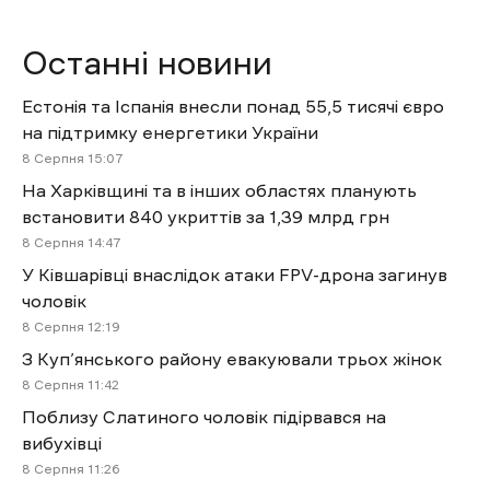
Останні новини
Естонія та Іспанія внесли понад 55,5 тисячі євро
на підтримку енергетики України
8 Cерпня 15:07
На Харківщині та в інших областях планують
встановити 840 укриттів за 1,39 млрд грн
8 Cерпня 14:47
У Ківшарівці внаслідок атаки FPV-дрона загинув
чоловік
8 Cерпня 12:19
З Куп’янського району евакуювали трьох жінок
8 Cерпня 11:42
Поблизу Слатиного чоловік підірвався на
вибухівці
8 Cерпня 11:26