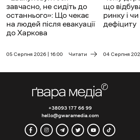
завчасно, не сидіть до
що відбув
останнього»: Що чекає
ринку і чи
на людей після евакуації
дефіциту
до Харкова
05 Cерпня 2026 | 16:00
Читати
04 Cерпня 2026
+38093 177 66 99
hello@gwaramedia.com