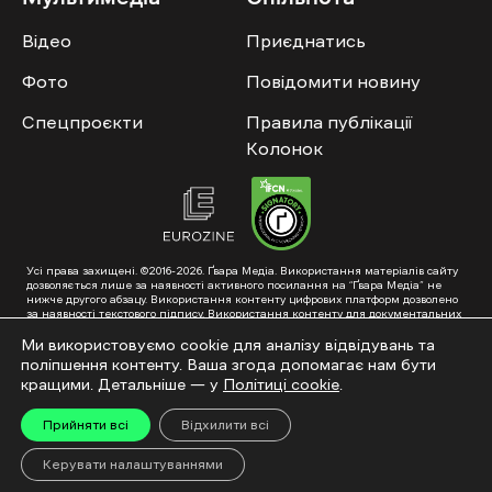
Відео
Приєднатись
Фото
Повідомити новину
Спецпроєкти
Правила публікації
Колонок
Усі права захищені. ©2016-2026. Ґвара Медіа. Використання матеріалів сайту
дозволяється лише за наявності активного посилання на “Ґвара Медіа” не
нижче другого абзацу. Використання контенту цифрових платформ дозволено
за наявності текстового підпису. Використання контенту для документальних
фільмів та інтегрованих продуктів дозволяється за умови отримання
схвалення від редакції.
Ми використовуємо cookie для аналізу відвідувань та
поліпшення контенту. Ваша згода допомагає нам бути
Суб’єкт у сфері онлайн-медіа; ідентифікатор медіа – R40-01353. Поштова
адреса: ГО «Ґвара Медіа», 61057, Харків, вул. Гоголя, 14, абонентська скринька
кращими. Детальніше — у
Політиці cookie
.
№7400
Підкинь нам тему на пошту – hello@gwaramedia.com
Прийняти всі
Відхилити всі
Модернізація сайту:
Керувати налаштуваннями