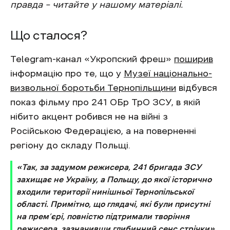
правда – читайте у нашому матеріалі.
Що сталося?
Telegram-канал «Укропский фреш»
поширив
інформацію про те, що у
Музеї національно-
визвольної боротьби Тернопільщини
відбувся
показ фільму про 241 ОБр ТрО ЗСУ, в якій
нібито акцент робився не на війні з
Російською Федерацією, а на поверненні
регіону до складу Польщі.
«Так, за задумом режисера, 241 бригада ЗСУ
захищає не Україну, а Польщу, до якої історично
входили території нинішньої Тернопільської
області.
Примітно, що глядачі, які були присутні
на прем’єрі, повністю підтримали творіння
режисера, зазначивши глибинний сенс стрічки»,