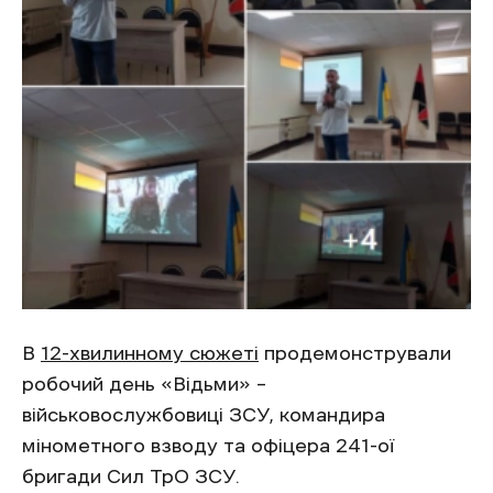
В
12-хвилинному сюжеті
продемонстрували
робочий день «Відьми» –
військовослужбовиці ЗСУ, командира
мінометного взводу та офіцера 241-ої
бригади Сил ТрО ЗСУ.