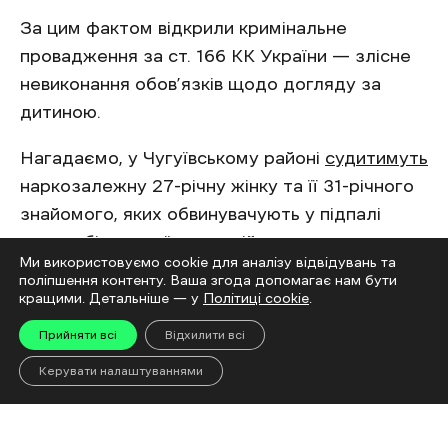
За цим фактом відкрили кримінальне
провадження за ст. 166 КК України — злісне
невиконання обов’язків щодо догляду за
дитиною.
Нагадаємо, у Чугуївському районі
судитимуть
наркозалежну 27-річну жінку та її 31-річного
знайомого, яких обвинувачують у підпалі
автомобіля українських військових.
Ми використовуємо cookie для аналізу відвідувань та
поліпшення контенту. Ваша згода допомагає нам бути
Читайте також
кращими. Детальніше — у
Політиці cookie
.
Прийняти всі
Відхилити всі
Хлопчика, який
випав з вікна
у Харкові,
Керувати налаштуваннями
раніше тимчасово вилучили з родини
На Куп’янщині
примусово вилучили з