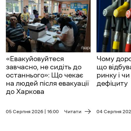
«Евакуйовуйтеся
Чому доро
завчасно, не сидіть до
що відбув
останнього»: Що чекає
ринку і чи
на людей після евакуації
дефіциту
до Харкова
05 Cерпня 2026 | 16:00
Читати
04 Cерпня 2026