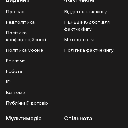
Видання
Фактчекінг
Про нас
Відділ фактчекінгу
Редполітика
ПЕРЕВІРКА: бот для
фактчекінгу
Політика
конфіденційності
Методологія
Політика Cookie
Політика фактчекінгу
Реклама
Робота
ID
Всі теми
Публічний договір
Мультимедіа
Спільнота