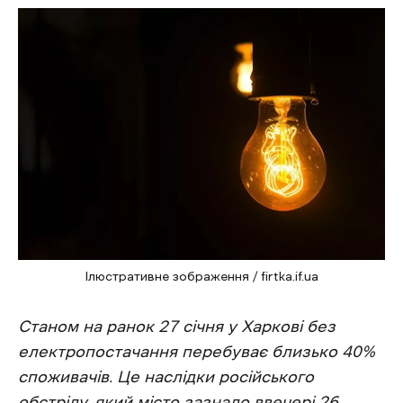
Ілюстративне зображення / firtka.if.ua
Станом на ранок 27 січня у Харкові без
електропостачання перебуває близько 40%
споживачів. Це наслідки російського
обстрілу, який місто зазнало ввечері 26