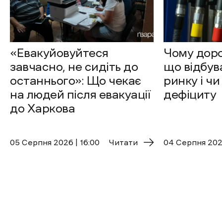
«Евакуйовуйтеся
Чому доро
завчасно, не сидіть до
що відбув
останнього»: Що чекає
ринку і чи
на людей після евакуації
дефіциту
до Харкова
05 Cерпня 2026 | 16:00
Читати
04 Cерпня 2026