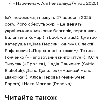
«Наречена», Алі Гейзелвуд (Vivat, 2025)
Ім’я переможця назвуть 27 вересня 2025
року. Його оберуть журі – це дев’ять
українських книжкових блогерів, серед яких
Валентина Комар (Іn book we trust), Дмитро
Катеруша («Діма Персик і книги»), Олексій
Рафалович («Перехресні стежки»), Тетяна
Гонченко («Непозбувний книгочитун»), Юлія
Типусяк («Проліт»), Надія Панченко (Svitlo
Bibliotek), Діана Данилюк («Називай мене
Діаночка»), Аліса Перова (Peake-week
Papers) і Ната Могила (ReadNa).
Читайте також