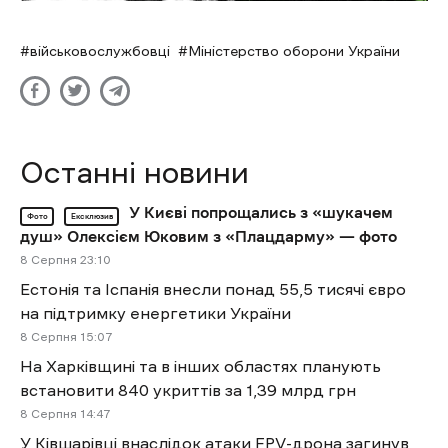
військовослужбовці
Міністерство оборони України
Останні новини
У Києві попрощались з «шукачем
Фото
Ексклюзив
душ» Олексієм Юковим з «Плацдарму» — фото
8 Cерпня 23:10
Естонія та Іспанія внесли понад 55,5 тисячі євро
на підтримку енергетики України
8 Cерпня 15:07
На Харківщині та в інших областях планують
встановити 840 укриттів за 1,39 млрд грн
8 Cерпня 14:47
У Ківшарівці внаслідок атаки FPV-дрона загинув