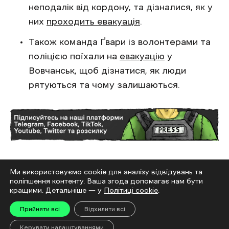
неподалік від кордону, та дізналися, як у
них
проходить евакуація
.
Також команда Ґвари із волонтерами та
поліцією поїхали на
евакуацію
у
Вовчанськ, щоб дізнатися, як люди
рятуються та чому залишаються.
Війна в Україні
дитячий будинок
евакуація
Ми використовуємо cookie для аналізу відвідувань та
інтернатні установи
поліпшення контенту. Ваша згода допомагає нам бути
кращими. Детальніше — у
Політиці cookie
.
Прийняти всі
Відхилити всі
Керувати налаштуваннями