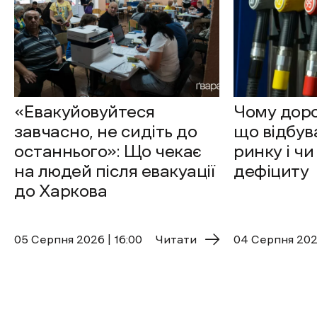
«Евакуйовуйтеся
Чому доро
завчасно, не сидіть до
що відбув
останнього»: Що чекає
ринку і чи
на людей після евакуації
дефіциту
до Харкова
05 Cерпня 2026 | 16:00
Читати
04 Cерпня 2026