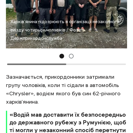
Харків’янина підозрюють в організації незаконного
виїзду чотирьох чоловіків / Фото:
Держприкордонслужба
Зазначається, прикордонники затримали
групу чоловіків, коли ті сідали в автомобіль
«Chrysler», водієм якого був син 62-річного
харків’янина.
«Водій мав доставити їх безпосередньо
до державного рубежу з Румунією, щоб
ті могли у незаконний спосіб перетнути