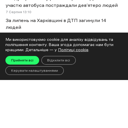
участю автобуса постраждали дев’ятеро людей
7 Cерпня 13:10
За липень на Харківщині в ДТП загинули 14
людей
7 Cерпня 12:21
Ми використовуємо cookie для аналізу відвідувань та
На дорозі з Харкова до Дніпра через спеку
поліпшення контенту. Ваша згода допомагає нам бути
можливе підняття бетонних плит
кращими. Детальніше — у
Політиці cookie
.
7 Cерпня 11:50
Прийняти всі
Відхилити всі
Більше новин
Керувати налаштуваннями
Читай