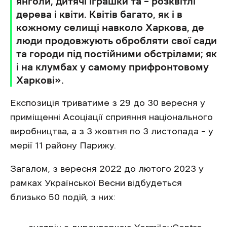
янголи, дитячі іграшки та – розквітлі
дерева і квіти. Квітів багато, як і в
кожному селищі навколо Харкова, де
люди продовжують обробляти свої сади
та городи під постійними обстрілами; як
і на клумбах у самому прифронтовому
Харкові».
Експозиція триватиме з 29 до 30 вересня у
приміщенні Асоціації сприяння національного
виробництва, а з 3 жовтня по 3 листопада – у
мерії 11 району Парижу.
Загалом, з вересня 2022 до лютого 2023 у
рамках Української Весни відбудеться
близько 50 подій, з них: