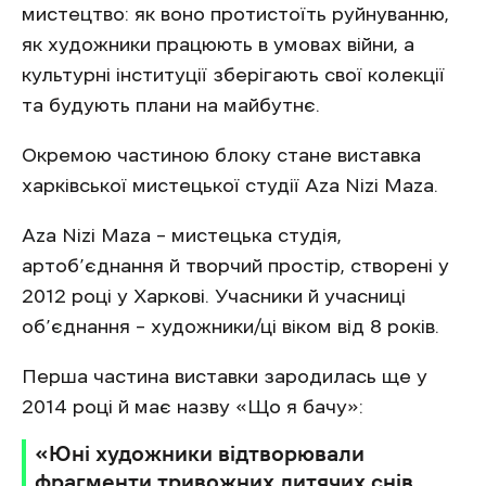
мистецтво: як воно протистоїть руйнуванню,
як художники працюють в умовах війни, а
культурні інституції зберігають свої колекції
та будують плани на майбутнє.
Окремою частиною блоку стане виставка
харківської мистецької студії Aza Nizi Maza.
Aza Nizi Maza – мистецька студія,
артоб’єднання й творчий простір, створені у
2012 році у Харкові. Учасники й учасниці
об’єднання – художники/ці віком від 8 років.
Перша частина виставки зародилась ще у
2014 році й має назву «Що я бачу»:
«Юні художники відтворювали
фрагменти тривожних дитячих снів,