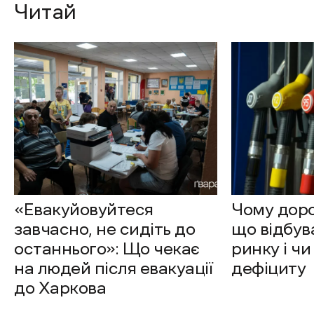
Читай
«Евакуйовуйтеся
Чому доро
завчасно, не сидіть до
що відбув
останнього»: Що чекає
ринку і чи
на людей після евакуації
дефіциту
до Харкова