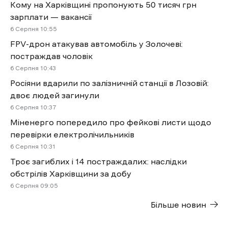
Кому на Харківщині пропонують 50 тисяч грн
зарплати — вакансії
6 Cерпня 10:55
FPV-дрон атакував автомобіль у Золочеві:
постраждав чоловік
6 Cерпня 10:43
Росіяни вдарили по залізничній станції в Лозовій:
двоє людей загинули
6 Cерпня 10:37
Міненерго попередило про фейкові листи щодо
перевірки електролічильників
6 Cерпня 10:31
Троє загиблих і 14 постраждалих: наслідки
обстрілів Харківщини за добу
6 Cерпня 09:05
Більше новин