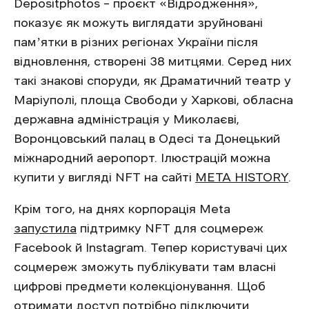
Depositphotos – проєкт «Відродження»,
показує як можуть виглядати зруйновані
памʼятки в різних регіонах України після
відновлення, створені 38 митцями. Серед них
такі знакові споруди, як Драматичний театр у
Маріуполі, площа Свободи у Харкові, обласна
державна адміністрація у Миколаєві,
Воронцовський палац в Одесі та Донецький
міжнародний аеропорт. Ілюстрацій можна
купити у вигляді NFT на сайті
META HISTORY
.
Крім того, на днях корпорація Meta
запустила
підтримку NFT для соцмереж
Facebook й Instagram. Тепер користувачі цих
соцмереж зможуть публікувати там власні
цифрові предмети колекціонування. Щоб
отримати доступ потрібно підключити