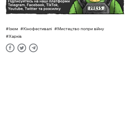
Ізюм
Кінофестивалі
Мистецтво попри війну
Харків