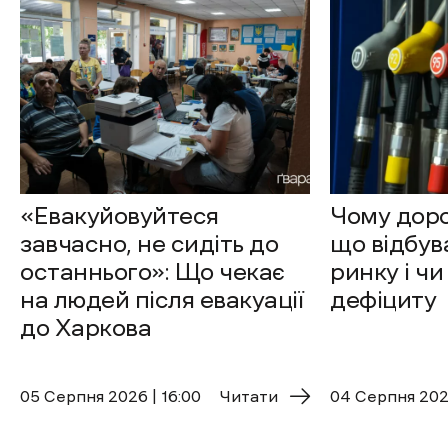
«Евакуйовуйтеся
Чому доро
завчасно, не сидіть до
що відбув
останнього»: Що чекає
ринку і чи
на людей після евакуації
дефіциту
до Харкова
05 Cерпня 2026 | 16:00
Читати
04 Cерпня 2026