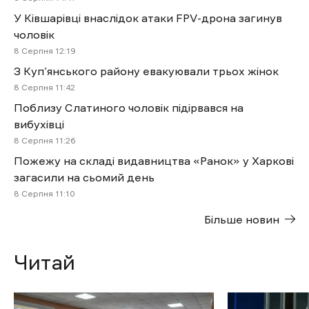
У Ківшарівці внаслідок атаки FPV-дрона загинув
чоловік
8 Cерпня 12:19
З Куп’янського району евакуювали трьох жінок
8 Cерпня 11:42
Поблизу Слатиного чоловік підірвався на
вибухівці
8 Cерпня 11:26
Пожежу на складі видавництва «Ранок» у Харкові
загасили на сьомий день
8 Cерпня 11:10
Більше новин
Читай