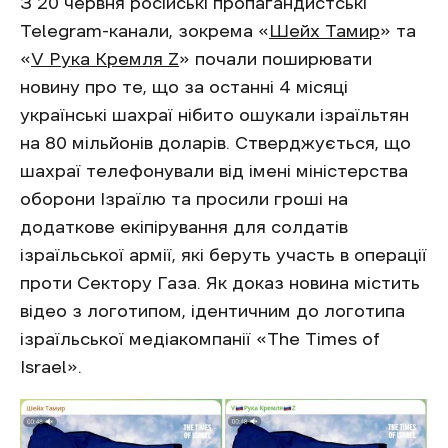
З 20 червня російські пропагандистські
Telegram-канали, зокрема «
Шейх Тамир
» та
«
V Рука Кремля Z
» почали поширювати
новину про те, що за останні 4 місяці
українські шахраї нібито ошукали ізраїльтян
на 80 мільйонів доларів. Стверджується, що
шахраї телефонували від імені міністерства
оборони Ізраїлю та просили гроші на
додаткове екіпірування для солдатів
ізраїльської армії, які беруть участь в операції
проти Сектору Газа. Як доказ новина містить
відео з логотипом, ідентичним до логотипа
ізраїльської медіакомпанії «The Times of
Israel».