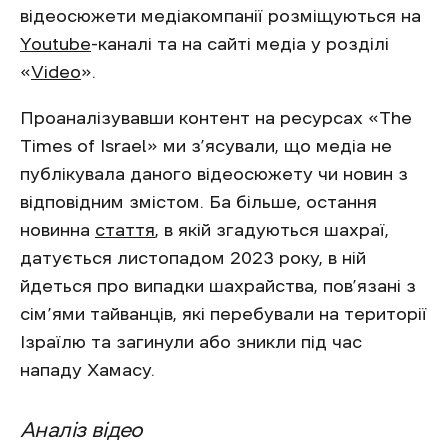
відеосюжети медіакомпанії розміщуються на
Youtube
-каналі та на сайті медіа у розділі
«
Video
».
Проаналізувавши контент на ресурсах «The
Times of Israel» ми з’ясували, що медіа не
публікувала даного відеосюжету чи новин з
відповідним змістом. Ба більше, остання
новинна
стаття
, в якій згадуються шахраї,
датується листопадом 2023 року, в ній
йдеться про випадки шахрайства, пов’язані з
сім’ями тайванців, які перебували на території
Ізраїлю та загинули або зникли під час
нападу Хамасу.
Аналіз відео