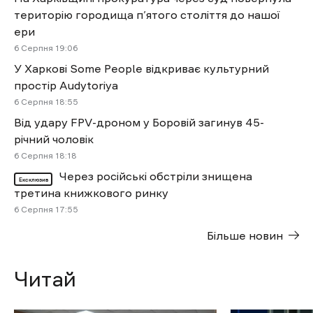
територію городища п’ятого століття до нашої
ери
6 Cерпня 19:06
У Харкові Some People відкриває культурний
простір Audytoriya
6 Cерпня 18:55
Від удару FPV-дроном у Боровій загинув 45-
річний чоловік
6 Cерпня 18:18
Через російські обстріли знищена
Ексклюзив
третина книжкового ринку
6 Cерпня 17:55
Більше новин
Читай