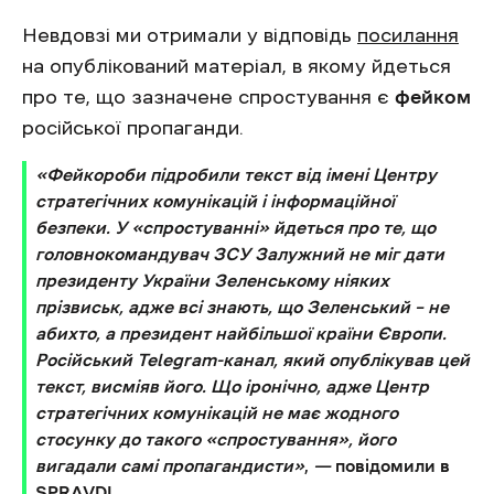
Невдовзі ми отримали у відповідь
посилання
на опублікований матеріал, в якому йдеться
про те, що зазначене спростування є
фейком
російської пропаганди.
«Фейкороби підробили текст від імені Центру
стратегічних комунікацій і інформаційної
безпеки. У «спростуванні» йдеться про те, що
головнокомандувач ЗСУ Залужний не міг дати
президенту України Зеленському ніяких
прізвиськ, адже всі знають, що Зеленський – не
абихто, а президент найбільшої країни Європи.
Російський Telegram-канал, який опублікував цей
текст, висміяв його. Що іронічно, адже Центр
стратегічних комунікацій не має жодного
стосунку до такого «спростування», його
вигадали самі пропагандисти»
,
—
повідомили в
SPRAVDI
.