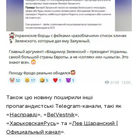
Також цю новину поширили інші
пропагандистські Telegram-канали, такі як
«
Насправдi
», «
BelVestnik
»,
«
ХарьковскаяРусь
» та «
Лев Щаранский |
Официальный канал
».