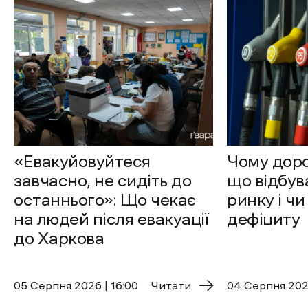
«Евакуйовуйтеся
Чому доро
завчасно, не сидіть до
що відбув
останнього»: Що чекає
ринку і чи
на людей після евакуації
дефіциту
до Харкова
05 Cерпня 2026 | 16:00
Читати
04 Cерпня 2026