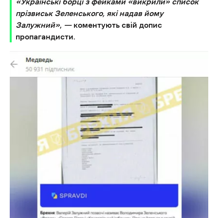
«Українські борці з фейками «викрили» список
прізвиськ Зеленського, які надав йому
Залужний»
,
—
коментують свій допис
пропагандисти.