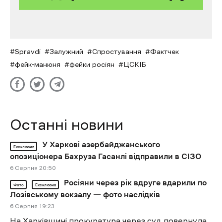
Spravdi
Залужний
Спростування
Фактчек
фейк-манюня
фейки росіян
ЦСКІБ
Останні новини
У Харкові азербайджанського
Ексклюзив
опозиціонера Бахруза Гасанлі відправили в СІЗО
6 Cерпня 20:50
Росіяни через рік вдруге вдарили по
Фото
Ексклюзив
Лозівському вокзалу — фото наслідків
6 Cерпня 19:23
На Харківщині прокуратура через суд повернула