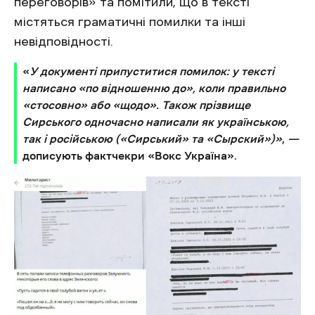
переговорів» та помітили, що в тексті
містяться граматичні помилки та інші
невідповідності.
«
У документі припуститися помилок: у тексті
написано «по відношенню до», коли правильно
«стосовно» або «щодо». Також прізвище
Сирського одночасно написали як українською,
так і російською («Сирський» та «Сырский»)»
,
—
дописують фактчекри «Вокс Україна».