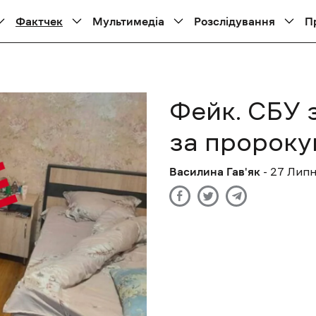
Фактчек
Мультимедіа
Розслідування
П
Фейк. СБУ 
за пророку
Василина Гав'як
- 27 Липн