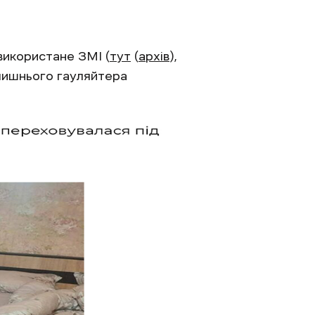
використане ЗМІ (
тут
(
архів
),
олишнього гауляйтера