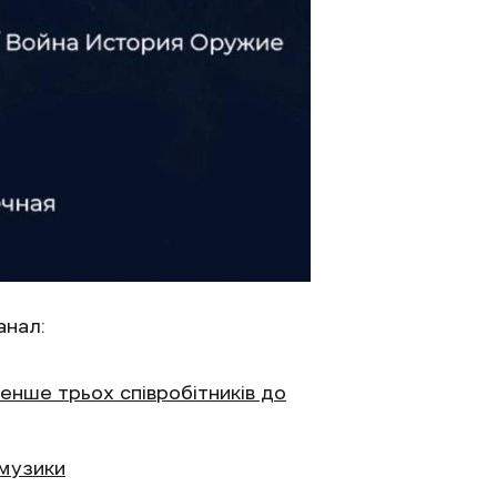
анал:
енше трьох співробітників до
 музики