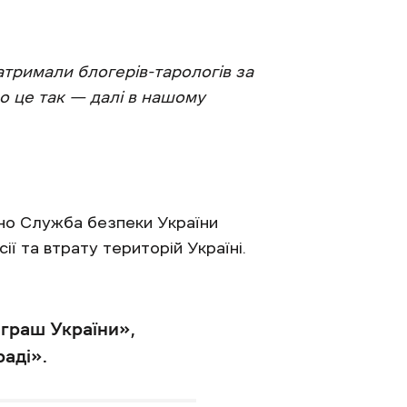
тримали блогерів-тарологів за
о це так — далі в нашому
сно Служба безпеки України
ії та втрату територій Україні.
ограш України»,
аді».