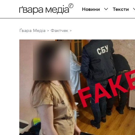
Новини
Тексти
Ґвара Медіа
Фактчек