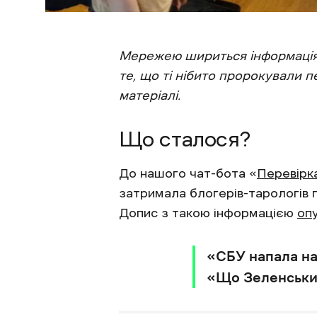
Мережею шириться інформація,
те, що ті нібито пророкували п
матеріалі.
Що сталося?
До нашого чат-бота «
Перевірк
затримала блогерів-тарологів пі
Допис з такою інформацією
оп
«СБУ напала на
«Що Зеленський