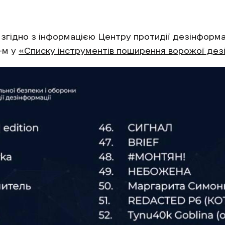
гідно з інформацією Центру протидії дезінформац
-м у
«Списку інструментів поширення ворожої дез