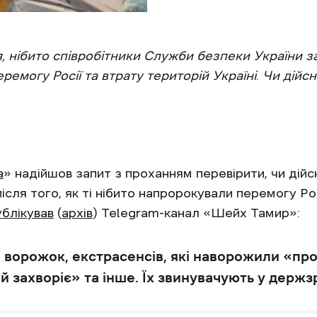
 нібито співробітники Служби безпеки України за
еремогу Росії та втрату територій Україні
.
Чи дійсн
а
» надійшов запит з проханням перевірити, чи дій
сля того, як ті нібито напророкували перемогу Рос
ублікував
(
архів
) Telegram-канал «Шейх Тамир»:
 ворожок, екстрасенсів, які наворожили «пр
 захворіє» та інше. Їх звинувачують у держзр