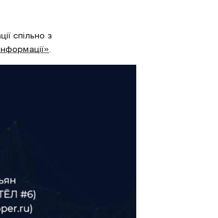
ії спільно з
інформації»
.