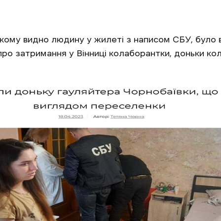
якому видно людину у жилеті з написом СБУ, було 
 про затримання у Вінниці колаборантки, доньки к