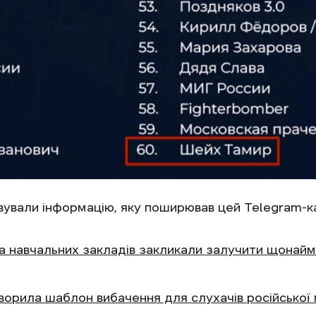
ували інформацію, яку поширював цей Telegram-к
та навчальних закладів закликали залучити щонайм
ворила шаблон вибачення для слухачів російської