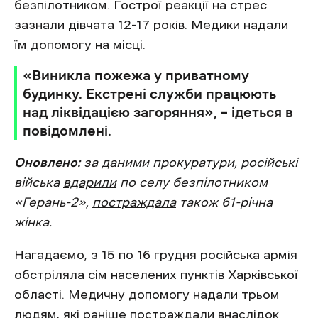
безпілотником. Гострої реакції на стрес
зазнали дівчата 12-17 років. Медики надали
їм допомогу на місці.
«Виникла пожежа у приватному
будинку. Екстрені служби працюють
над ліквідацією загоряння», – ідеться в
повідомлені.
Оновлено:
за даними прокуратури, російські
війська
вдарили
по селу безпілотником
«Герань-2»,
постраждала
також 61-річна
жінка.
Нагадаємо, з 15 по 16 грудня російська армія
обстріляла
сім населених пунктів Харківської
області. Медичну допомогу надали трьом
людям, які раніше постраждали внаслідок